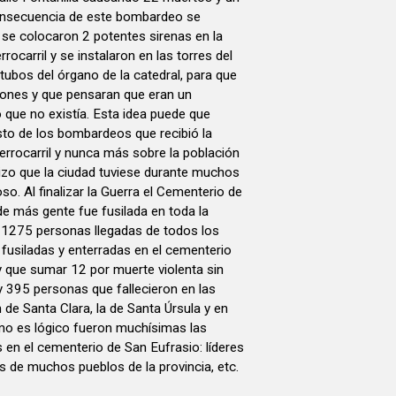
onsecuencia de este bombardeo se
 se colocaron 2 potentes sirenas en la
rrocarril y se instalaron en las torres del
 tubos del órgano de la catedral, para que
viones y que pensaran que eran un
 que no existía. Esta idea puede que
esto de los bombardeos que recibió la
ferrocarril y nunca más sobre la población
hizo que la ciudad tuviese durante muchos
o. Al finalizar la Guerra el Cementerio de
de más gente fue fusilada en toda la
e 1275 personas llegadas de todos los
n fusiladas y enterradas en el cementerio
y que sumar 12 por muerte violenta sin
 395 personas que fallecieron en las
ón de Santa Clara, la de Santa Úrsula y en
omo es lógico fueron muchísimas las
en el cementerio de San Eufrasio: líderes
es de muchos pueblos de la provincia, etc.