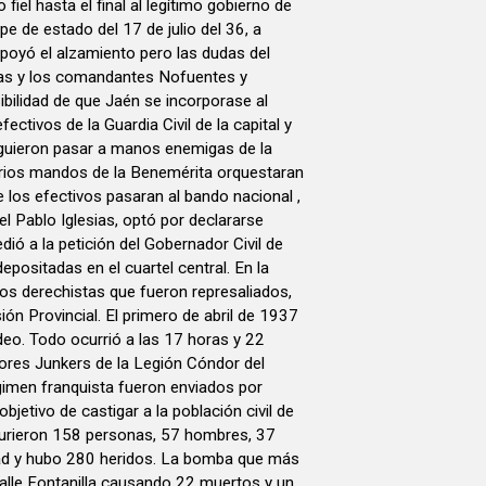
iel hasta el final al legítimo gobierno de
lpe de estado del 17 de julio del 36, a
 apoyó el alzamiento pero las dudas del
ias y los comandantes Nofuentes y
ibilidad de que Jaén se incorporase al
ectivos de la Guardia Civil de la capital y
siguieron pasar a manos enemigas de la
rios mandos de la Benemérita orquestaran
e los efectivos pasaran al bando nacional ,
el Pablo Iglesias, optó por declararse
dió a la petición del Gobernador Civil de
epositadas en el cuartel central. En la
los derechistas que fueron represaliados,
ión Provincial. El primero de abril de 1937
deo. Todo ocurrió a las 17 horas y 22
ores Junkers de la Legión Cóndor del
régimen franquista fueron enviados por
bjetivo de castigar a la población civil de
murieron 158 personas, 57 hombres, 37
ad y hubo 280 heridos. La bomba que más
calle Fontanilla causando 22 muertos y un