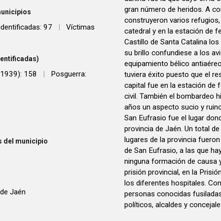
gran número de heridos. A c
unicipios
construyeron varios refugios,
identificadas: 97
|
Víctimas
catedral y en la estación de fe
Castillo de Santa Catalina los
su brillo confundiese a los a
entificadas)
equipamiento bélico antiaéreo
e 1939): 158
|
Posguerra:
tuviera éxito puesto que el r
capital fue en la estación de 
civil. También el bombardeo 
años un aspecto sucio y ruinos
San Eufrasio fue el lugar don
provincia de Jaén. Un total d
lugares de la provincia fuero
 del municipio
de San Eufrasio, a las que ha
ninguna formación de causa y
prisión provincial, en la Prisi
los diferentes hospitales. C
 de Jaén
personas conocidas fusiladas 
políticos, alcaldes y concejal