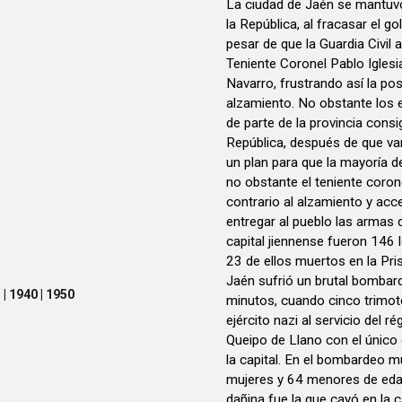
La ciudad de Jaén se mantuvo f
la República, al fracasar el go
pesar de que la Guardia Civil
Teniente Coronel Pablo Igles
Navarro, frustrando así la pos
alzamiento. No obstante los ef
de parte de la provincia con
República, después de que va
un plan para que la mayoría d
no obstante el teniente coron
contrario al alzamiento y acce
entregar al pueblo las armas d
capital jiennense fueron 146 
23 de ellos muertos en la Pris
Jaén sufrió un brutal bombar
| 1940 | 1950
minutos, cuando cinco trimot
ejército nazi al servicio del 
Queipo de Llano con el único o
la capital. En el bombardeo 
mujeres y 64 menores de ed
dañina fue la que cayó en la 