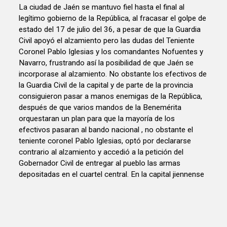
La ciudad de Jaén se mantuvo fiel hasta el final al
legítimo gobierno de la República, al fracasar el golpe de
estado del 17 de julio del 36, a pesar de que la Guardia
Civil apoyó el alzamiento pero las dudas del Teniente
Coronel Pablo Iglesias y los comandantes Nofuentes y
Navarro, frustrando así la posibilidad de que Jaén se
incorporase al alzamiento. No obstante los efectivos de
la Guardia Civil de la capital y de parte de la provincia
consiguieron pasar a manos enemigas de la República,
después de que varios mandos de la Benemérita
orquestaran un plan para que la mayoría de los
efectivos pasaran al bando nacional , no obstante el
teniente coronel Pablo Iglesias, optó por declararse
contrario al alzamiento y accedió a la petición del
Gobernador Civil de entregar al pueblo las armas
depositadas en el cuartel central. En la capital jiennense
fueron 146 los derechistas que fueron represaliados,
23 de ellos muertos en la Prisión Provincial. El primero
de abril de 1937 Jaén sufrió un brutal bombardeo. Todo
ocurrió a las 17 horas y 22 minutos, cuando cinco