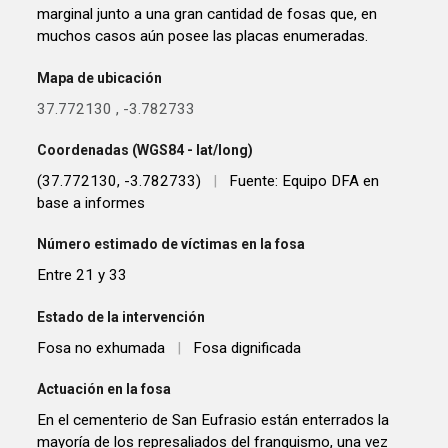
marginal junto a una gran cantidad de fosas que, en
muchos casos aún posee las placas enumeradas.
Mapa de ubicación
37.772130
,
-3.782733
Coordenadas (WGS84 - lat/long)
(37.772130, -3.782733)
|
Fuente: Equipo DFA en
base a informes
Número estimado de víctimas en la fosa
Entre 21 y 33
Estado de la intervención
Fosa no exhumada
|
Fosa dignificada
Actuación en la fosa
En el cementerio de San Eufrasio están enterrados la
mayoría de los represaliados del franquismo, una vez