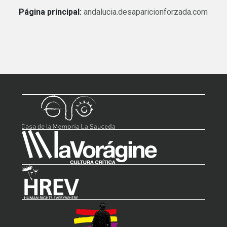
Página principal:
andalucia.desaparicionforzada.com