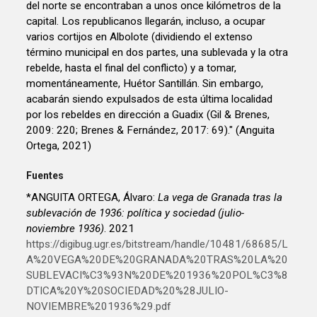
del norte se encontraban a unos once kilómetros de la
capital. Los republicanos llegarán, incluso, a ocupar
varios cortijos en Albolote (dividiendo el extenso
término municipal en dos partes, una sublevada y la otra
rebelde, hasta el final del conflicto) y a tomar,
momentáneamente, Huétor Santillán. Sin embargo,
acabarán siendo expulsados de esta última localidad
por los rebeldes en dirección a Guadix (Gil & Brenes,
2009: 220; Brenes & Fernández, 2017: 69)." (Anguita
Ortega, 2021)
Fuentes
*ANGUITA ORTEGA, Álvaro:
La vega de Granada tras la
sublevación de 1936: política y sociedad (julio-
noviembre 1936)
. 2021
https://digibug.ugr.es/bitstream/handle/10481/68685/L
A%20VEGA%20DE%20GRANADA%20TRAS%20LA%20
SUBLEVACI%C3%93N%20DE%201936%20POL%C3%8
DTICA%20Y%20SOCIEDAD%20%28JULIO-
NOVIEMBRE%201936%29.pdf