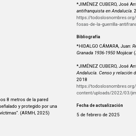
*JIMÉNEZ CUBERO, José Ant
antifranquista en Andalucía
.
https://todoslosnombres.or
fosas-de-la-guerrilla-antifran
Bibliografía
*HIDALGO CÁMARA, Juan:
R
Granada 1936-1950
Mojácar (A
*JIMÉNEZ CUBERO, José Ant
Andalucía. Censo y relación d
2018
https://todoslosnombres.org
content/uploads/2022/03/ji
nos 8 metros de la pared
Fecha de actualización
 señalado y protegido por una
 víctimas". (ARMH, 2025)
5 de febrero de 2025