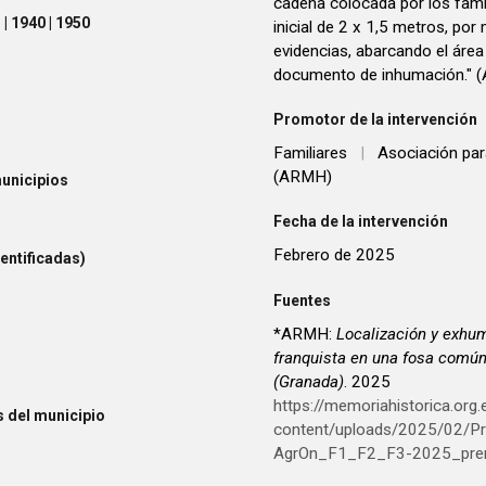
cadena colocada por los famil
| 1940 | 1950
inicial de 2 x 1,5 metros, po
evidencias, abarcando el área
documento de inhumación." 
Promotor de la intervención
Familiares
|
Asociación par
(ARMH)
unicipios
Fecha de la intervención
Febrero de 2025
entificadas)
Fuentes
*ARMH:
Localización y exhum
franquista en una fosa común
(Granada)
. 2025
https://memoriahistorica.org
 del municipio
content/uploads/2025/02/Pr
AgrOn_F1_F2_F3-2025_pren