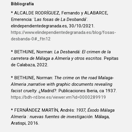
Bibliografía
* ALCALDE RODRÍGUEZ, Fernando y ALABARCE,
Emerencia:
'Las fosas de La Desbandá'
.
elindependientedegranada.es, 30/10/2021.
https://www.elindependientedegranada.es/blog/fosas-
desbanda-0#_ftn12
* BETHUNE, Norman:
La Desbandá: El crimen de la
carretera de Málaga a Almería y otros escritos
. Pepitas
de Calabaza, 2022.
* BETHUNE, Norman:
The crime on the road Malaga-
Almeria ;narrative with graphic documents revealing
facist cruelty
. ¿Madrid?: Publicaciones Iberia, ca 1937.
https://bdh-rd.bne.es/viewer.vm?id=0000289919
* FERNÁNDEZ MARTÍN, Andrés:
1937, Éxodo Málaga
Almería : nuevas fuentes de investigación
. Málaga,
Aratispi, 2016.