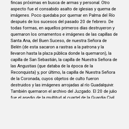
fincas próximas en busca de armas y personal. Otro
aspecto fue el consabido asalto de iglesias y quema de
imágenes. Poco quedaba por quemar en Palma del Río
después de los sucesos del pasado 20 de febrero. De
todas formas, en aquellos primeros días destruyeron y
quemaron los ornamentos e imágenes de las capillas de
Santa Ana, del Buen Suceso, de nuestra Señora de
Belén (de esta sacaron a rastras a la patrona y la
llevaron hasta la plaza pública donde la quemaron), la
capilla de San Sebastián, la capilla de Nuestra Señora de
las Angustias (que databa de la época de la
Reconquista) y, por último, la capilla de Nuestra Señora
de la Coronada, cuyos objetos de culto fueron
destruidos y las imágenes arrojadas al río Guadalquivir.
También quemaron el archivo del Juzgado. El 20 de julio
fue el asedio de la multitud al cuartel de la Guardia Civil.
Esta se preparó para la defensa colocando sacos de
arena en las ventanas. Un anarquista, encaramado en lo
alto de la torre de la iglesia de la Asunción, comenzó a
batir el patio del cuartel y dio muerte a uno de los