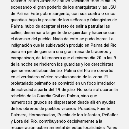
Máximo Patón Jiménez estuvo vacilando todo el día 19,
sopesando el gran poderío de los anarquistas y las JSU
de Palma. Este pobre sargento, con sus cuatro o cinco
guardias, bajo la presión de los señores y falangistas de
Palma, hubo de aceptar el reto de salir a patrullar las
calles, desarmar a la gente de izquierdas y hacerse con
el dominio del pueblo. Nada de esto se pudo lograr. La
indignación que la sublevación produjo en Palma del Río
puso en pie de guerra a una gran masa de braceros y
campesinos, de tal manera que el mismo día 20, a las 9
de la noche se rindieron los guardias y los derechistas
que se encontraban dentro. Palma del Río se convirtió
en el verdadero núcleo revolucionario de la zona. El
proletariado palmeño se convirtió en un foco irradiador
de actividad a partir del 19 de julio. No solo sofocaron la
rebelión de la Guardia Civil en Palma, sino que
numerosos grupos se dispersaron desde allí en ayudas
de los obreros de pueblos vecinos: Posadas, Fuente
Palmera, Hornachuelos, Puebla de los Infantes, Peñaflor
y Lora del Río, contribuyendo decisivamente a la
recuperación gubernamental de estas localidades. Ya es