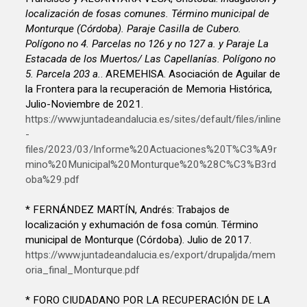
localización de fosas comunes. Término municipal de
Monturque (Córdoba). Paraje Casilla de Cubero.
Polígono no 4. Parcelas no 126 y no 127 a. y Paraje La
Estacada de los Muertos/ Las Capellanías. Polígono no
5. Parcela 203 a.
. AREMEHISA. Asociación de Aguilar de
la Frontera para la recuperación de Memoria Histórica,
Julio-Noviembre de 2021.
https://www.juntadeandalucia.es/sites/default/files/inline
-
files/2023/03/Informe%20Actuaciones%20T%C3%A9r
mino%20Municipal%20Monturque%20%28C%C3%B3rd
oba%29.pdf
* FERNÁNDEZ MARTÍN, Andrés: Trabajos de
localización y exhumación de fosa común. Término
municipal de Monturque (Córdoba). Julio de 2017.
https://www.juntadeandalucia.es/export/drupaljda/mem
oria_final_Monturque.pdf
* FORO CIUDADANO POR LA RECUPERACIÓN DE LA