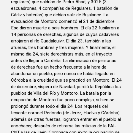
regulares) que saldrían de Pedro Abad, y 3025 (3
escuadrones, 4 compañías de Regulares, 1 batallón de
Cádiz y baterías) que debían salir de Bujalance. La
evacuación de Montoro comenzó el 21 de diciembre.
Ese dieron muerte a seis hombres. El día 22 fusilaron a
14 personas de derechas, algunos de cuyos cadáveres
arrojaron al río Guadalquivir. El día 23, también a las
afueras, tres hombres y tres mujeres. Y finalmente, el
mismo día 24, siete derechistas más, en el trayecto
antes de llegar a Cardeña. La eliminación de personas
de derechas fue un hecho frecuente a la hora de
abandonar un pueblo, pero nunca se había llegado en
Córdoba a la crueldad que se practicó en Montoro. El 24
de diciembre, víspera de Navidad, perdió la República los
pueblos de Villa del Río y Montoro. La batalla por la
ocupación de Montoro fue poco compleja, si bien se
prolongó durante todo el día 24. Los requetés del
teniente coronel Redondo (de Jerez, Huelva y Córdoba),
además de otras fuerzas, lograron entrar en el pueblo al
anochecer, después de retirarse las milicias de la FAI-
CNT y las de Jaén. Coronada con éxito la ocupación de