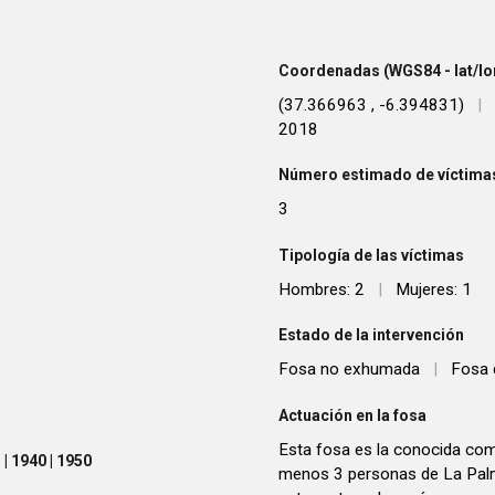
Coordenadas (WGS84 - lat/lo
(37.366963 , -6.394831)
|
2018
Número estimado de víctimas
3
Tipología de las víctimas
Hombres: 2
|
Mujeres: 1
Estado de la intervención
Fosa no exhumada
|
Fosa 
Actuación en la fosa
Esta fosa es la conocida com
| 1940 | 1950
menos 3 personas de La Palm