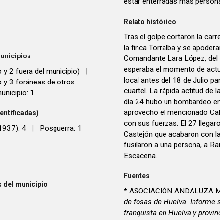
estar enterradas más person
Relato histórico
Tras el golpe cortaron la carr
la finca Torralba y se apoder
unicipios
Comandante Lara López, del p
esperaba el momento de actu
o y 2 fuera del municipio)
|
local antes del 18 de Julio pa
io y 3 foráneas de otros
cuartel. La rápida actitud de l
unicipio: 1
día 24 hubo un bombardeo en 
aprovechó el mencionado Cab
entificadas)
con sus fuerzas. El 27 llega
1937): 4
|
Posguerra: 1
Castejón que acabaron con la
fusilaron a una persona, a R
Escacena.
Fuentes
 del municipio
* ASOCIACIÓN ANDALUZA M
de fosas de Huelva. Informe 
franquista en Huelva y provin