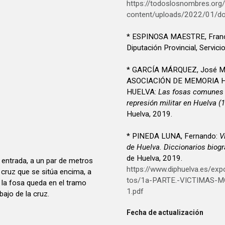
https://todoslosnombres.org
content/uploads/2022/01/d
* ESPINOSA MAESTRE, Fran
Diputación Provincial, Servici
* GARCÍA MÁRQUEZ, José Ma
ASOCIACIÓN DE MEMORIA H
HUELVA:
Las fosas comunes d
represión militar en Huelva (
Huelva, 2019.
* PINEDA LUNA, Fernando:
V
de Huelva. Diccionarios biogr
de Huelva, 2019.
 entrada, a un par de metros
https://www.diphuelva.es/exp
 cruz que se sitúa encima, a
tos/1a-PARTE.-VICTIMAS-M
 la fosa queda en el tramo
1.pdf
ebajo de la cruz.
Fecha de actualización