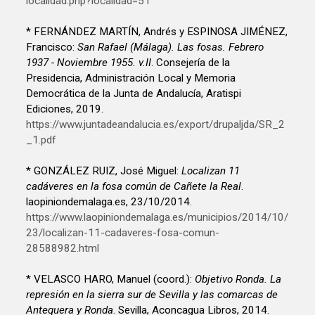
localidad.php?localidad=51
* FERNÁNDEZ MARTÍN, Andrés y ESPINOSA JIMÉNEZ,
Francisco:
San Rafael (Málaga). Las fosas. Febrero
1937 - Noviembre 1955. v.II
. Consejería de la
Presidencia, Administración Local y Memoria
Democrática de la Junta de Andalucía, Aratispi
Ediciones, 2019.
https://www.juntadeandalucia.es/export/drupaljda/SR_2
_1.pdf
* GONZÁLEZ RUIZ, José Miguel:
Localizan 11
cadáveres en la fosa común de Cañete la Real
.
laopiniondemalaga.es, 23/10/2014.
https://www.laopiniondemalaga.es/municipios/2014/10/
23/localizan-11-cadaveres-fosa-comun-
28588982.html
* VELASCO HARO, Manuel (coord.):
Objetivo Ronda. La
represión en la sierra sur de Sevilla y las comarcas de
Antequera y Ronda
. Sevilla, Aconcagua Libros, 2014.