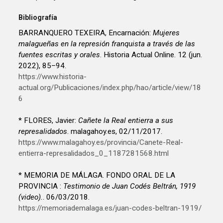
Bibliografía
BARRANQUERO TEXEIRA, Encarnación:
Mujeres
malagueñas en la represión franquista a través de las
fuentes escritas y orales
. Historia Actual Online. 12 (jun.
2022), 85–94.
https://www.historia-
actual.org/Publicaciones/index.php/hao/article/view/18
6
* FLORES, Javier:
Cañete la Real entierra a sus
represalidados
. malagahoy.es, 02/11/2017.
https://www.malagahoy.es/provincia/Canete-Real-
entierra-represalidados_0_1187281568.html
* MEMORIA DE MÁLAGA. FONDO ORAL DE LA
PROVINCIA :
Testimonio de Juan Codés Beltrán, 1919
(video).
. 06/03/2018.
https://memoriademalaga.es/juan-codes-beltran-1919/