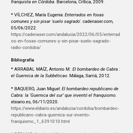
franquista en Córdoba
. Barcelona, Crítica, 2009.
* VÍLCHEZ, María Eugenia:
Enterrados en fosas
comunes y sin pisar 'suelo sagrado'
. cadenaser.com,
05/06/2022.
https://cadenaser.com/andalucia/2022/06/05/enterrad
os-en-fosas-comunes-y-sin-pisar-suelo-sagrado-
radio-cordoba/
Bibliografía
* ARRABAL MAÍZ, Antonio M.:
El bombardeo de Cabra :
el Guernica de la Subbéticao
. Málaga, Sarriá, 2012.
* BAQUERO, Juan Miguel:
El bombardeo republicano de
Cabra: la ‘Guernica del sur’ que inventó el franquismo
.
elsiario.es, 06/11/2020.
https://www.eldiario.es/andalucia/cordoba/bombardeo-
republicano-cabra-guernica-sur-invento-
franquismo_1_6391010.html