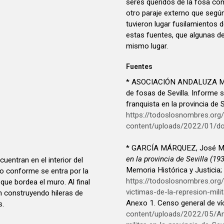
seres queridos de la fosa com
otro paraje externo que según
tuvieron lugar fusilamientos 
estas fuentes, que algunas de
mismo lugar.
Fuentes
* ASOCIACIÓN ANDALUZA M
de fosas de Sevilla. Informe 
franquista en la provincia de 
https://todoslosnombres.org
content/uploads/2022/01/d
* GARCÍA MÁRQUEZ, José M
en la provincia de Sevilla (19
uentran en el interior del
Memoria Histórica y Justicia
o conforme se entra por la
https://todoslosnombres.or
 que bordea el muro. Al final
victimas-de-la-represion-milit
n construyendo hileras de
Anexo 1. Censo general de ví
s.
content/uploads/2022/05/An