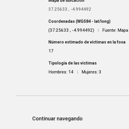
Mapa de ubicación
37.25633
,
-4.994492
Coordenadas (WGS84 - lat/long)
(37.25633 , -4.994492)
|
Fuente: Mapa
Número estimado de víctimas en la fosa
17
Tipología de las víctimas
Hombres: 14
|
Mujeres: 3
Continuar navegando