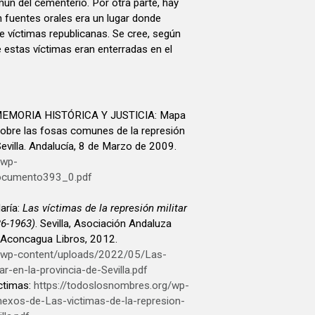
ún del cementerio. Por otra parte, hay
 fuentes orales era un lugar donde
de víctimas republicanas. Se cree, según
 estas víctimas eran enterradas en el
EMORIA HISTÓRICA Y JUSTICIA: Mapa
sobre las fosas comunes de la represión
Sevilla. Andalucía, 8 de Marzo de 2009.
/wp-
ocumento393_0.pdf
aría:
Las víctimas de la represión militar
36-1963)
. Sevilla, Asociación Andaluza
; Aconcagua Libros, 2012.
g/wp-content/uploads/2022/05/Las-
ar-en-la-provincia-de-Sevilla.pdf
ctimas:
https://todoslosnombres.org/wp-
exos-de-Las-victimas-de-la-represion-