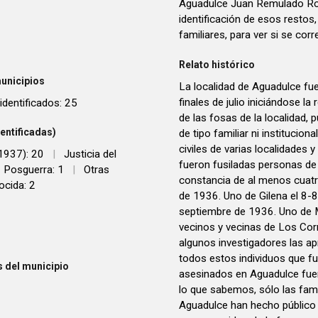
Aguadulce Juan Remulado Ro
identificación de esos restos
familiares, para ver si se corr
Relato histórico
unicipios
La localidad de Aguadulce fu
finales de julio iniciándose l
dentificados: 25
de las fosas de la localidad, 
entificadas)
de tipo familiar ni institucion
civiles de varias localidades 
 1937): 20
|
Justicia del
fueron fusiladas personas de 
Posguerra: 1
|
Otras
constancia de al menos cuatr
cida: 2
de 1936. Uno de Gilena el 8-8
septiembre de 1936. Uno de M
vecinos y vecinas de Los Corr
algunos investigadores las a
todos estos individuos que f
 del municipio
asesinados en Aguadulce fuera
lo que sabemos, sólo las fami
Aguadulce han hecho público 