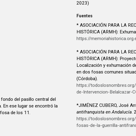
2023)
Fuentes
* ASOCIACIÓN PARA LA RE
HISTÓRICA (ARMH): Exhumaci
https://memoriahistorica.org
* ASOCIACIÓN PARA LA RE
HISTÓRICA (ARMH): Proyecto 
Localización y exhumación de
en dos fosas comunes situad
(Córdoba).
https://todoslosnombres.or
de-Intervencion-Belalcazar
fondo del pasillo central del
*JIMÉNEZ CUBERO, José Ant
a. En ese lugar se encontró la
antifranquista en Andalucía
.
 fosa de los 11.
https://todoslosnombres.or
fosas-de-la-guerrilla-antifran