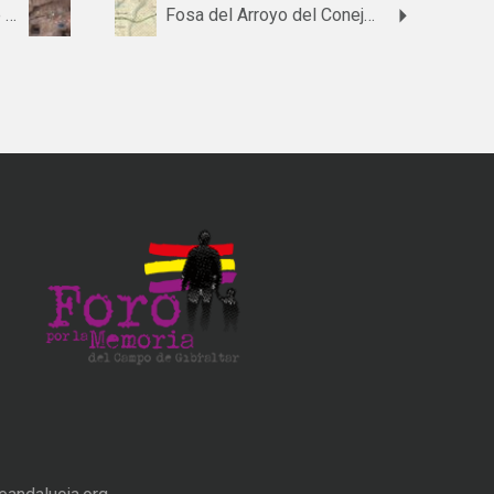
Fosa 1 del cementerio de Belalcázar
Fosa del Arroyo del Conejo – Carretera A340