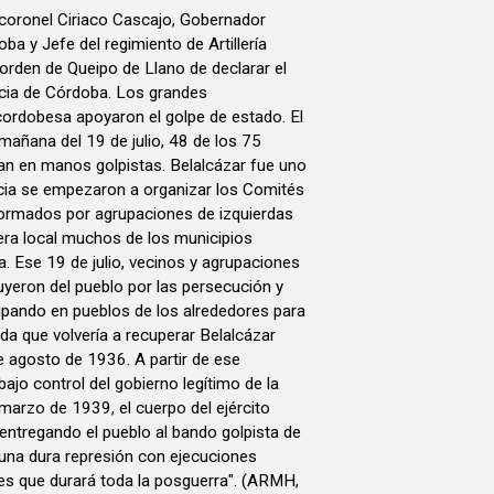
l coronel Ciriaco Cascajo, Gobernador
oba y Jefe del regimiento de Artillería
orden de Queipo de Llano de declarar el
ncia de Córdoba. Los grandes
 cordobesa apoyaron el golpe de estado. El
 mañana del 19 de julio, 48 de los 75
n en manos golpistas. Belalcázar fue uno
ncia se empezaron a organizar los Comités
formados por agrupaciones de izquierdas
ra local muchos de los municipios
iones
uyeron del pueblo por las persecución y
upando en pueblos de los alrededores para
a que volvería a recuperar Belalcázar
de 1936. A partir de ese
jo control del gobierno legítimo de la
marzo de 1939, el cuerpo del ejército
entregando el pueblo al bando golpista de
na dura represión con ejecuciones
nes que durará toda la posguerra". (ARMH,