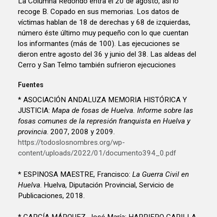
La Columna Redondo entra el 20 de agosto, así lo
recoge B. Copado en sus memorias. Los datos de
víctimas hablan de 18 de derechas y 68 de izquierdas,
número éste último muy pequeño con lo que cuentan
los informantes (más de 100). Las ejecuciones se
dieron entre agosto del 36 y junio del 38. Las aldeas del
Cerro y San Telmo también sufrieron ejecuciones
Fuentes
* ASOCIACIÓN ANDALUZA MEMORIA HISTÓRICA Y
JUSTICIA:
Mapa de fosas de Huelva. Informe sobre las
fosas comunes de la represión franquista en Huelva y
provincia
. 2007, 2008 y 2009.
https://todoslosnombres.org/wp-
content/uploads/2022/01/documento394_0.pdf
* ESPINOSA MAESTRE, Francisco:
La Guerra Civil en
Huelva
. Huelva, Diputación Provincial, Servicio de
Publicaciones, 2018.
* GARCÍA MÁRQUEZ, José María; HARRIERO CAPILLA,