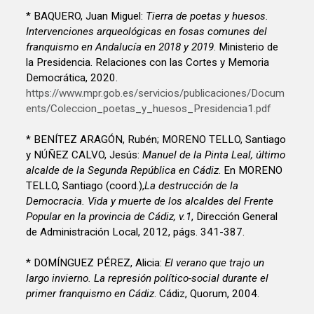
* BAQUERO, Juan Miguel:
Tierra de poetas y huesos.
Intervenciones arqueológicas en fosas comunes del
franquismo en Andalucía en 2018 y 2019
. Ministerio de
la Presidencia. Relaciones con las Cortes y Memoria
Democrática, 2020.
https://www.mpr.gob.es/servicios/publicaciones/Docum
ents/Coleccion_poetas_y_huesos_Presidencia1.pdf
* BENÍTEZ ARAGÓN, Rubén; MORENO TELLO, Santiago
y NÚÑEZ CALVO, Jesús:
Manuel de la Pinta Leal, último
alcalde de la Segunda República en Cádiz
. En MORENO
TELLO, Santiago (coord.),
La destrucción de la
Democracia. Vida y muerte de los alcaldes del Frente
Popular en la provincia de Cádiz, v.1
, Dirección General
de Administración Local, 2012, págs. 341-387.
* DOMÍNGUEZ PÉREZ, Alicia:
El verano que trajo un
largo invierno. La represión político-social durante el
primer franquismo en Cádiz
. Cádiz, Quorum, 2004.