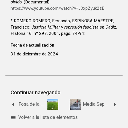
olvido
. (Documental)
https://www.youtube.com/watch?v=J3xpZyuk2zE
* ROMERO ROMERO, Fernando; ESPINOSA MAESTRE,
Francisco:
Justicia Militar y represión fascista en Cádiz
.
Historia 16, nº 297, 2001, págs. 74-91:
Fecha de actualización
31 de diciembre de 2024
Continuar navegando
Fosa de la Venta de los Cuatro Mojones
Media Sepultura 13, Fila 1, Patio 1, Cementerio Civil Sur del antiguo cementerio de San José en Cádiz
Volver a la lista de elementos