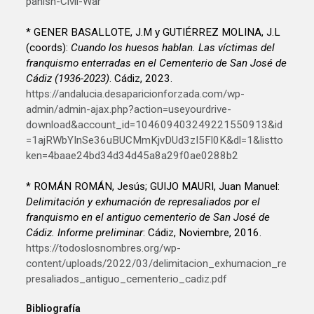
panish-Civil-War
* GENER BASALLOTE, J.M y GUTIÉRREZ MOLINA, J.L
(coords):
Cuando los huesos hablan. Las víctimas del
franquismo enterradas en el Cementerio de San José de
Cádiz (1936-2023)
. Cádiz, 2023.
https://andalucia.desaparicionforzada.com/wp-
admin/admin-ajax.php?action=useyourdrive-
download&account_id=104609403249221550913&id
=1ajRWbYInSe36uBUCMmKjvDUd3zI5Fl0K&dl=1&listto
ken=4baae24bd34d34d45a8a29f0ae0288b2
* ROMÁN ROMÁN, Jesús; GUIJO MAURI, Juan Manuel:
Delimitación y exhumación de represaliados por el
franquismo en el antiguo cementerio de San José de
Cádiz. Informe preliminar
: Cádiz, Noviembre, 2016.
https://todoslosnombres.org/wp-
content/uploads/2022/03/delimitacion_exhumacion_re
presaliados_antiguo_cementerio_cadiz.pdf
Bibliografía