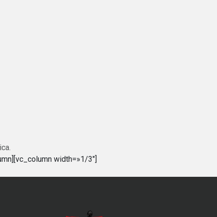
ica.
umn][vc_column width=»1/3″]