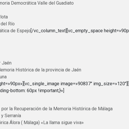
moria Democrática Valle del Guadiato
lota
 del Río
ática de Espejo
[/vc_column_text][vc_empty_space height=»90
r Jaén
emoria Histórica de la provincia de Jaén
una
ght=»90px»][vc_single_image image=»90837″ img_size=»120″]
g-bottom: 60px !important;}»]
do por la Recuperación de la Memoria Histórica de Málaga
y Serranía
ica Álora ( Málaga) «La llama sigue viva»