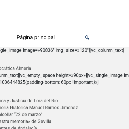
Página principal
ingle_image image=»90836″ img_size=»120″][vc_column_text]
rática Almería
lumn_text][vc_empty_space height=»90px»][vc_single_image i
036444825{padding-bottom: 60px !important;}»]
a y Justicia de Lora del Río
ria Histórica Manuel Barrios Jiménez
lcóllar “22 de marzo”
estra memoria» de Sevilla
entes de Andalucía