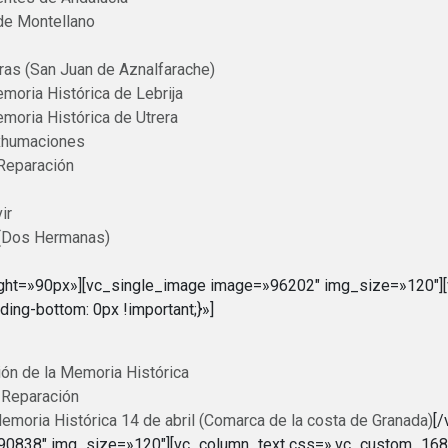
de Montellano
ras (San Juan de Aznalfarache)
moria Histórica de Lebrija
moria Histórica de Utrera
Exhumaciones
 Reparación
ir
 (Dos Hermanas)
ght=»90px»][vc_single_image image=»96202″ img_size=»120″]
g-bottom: 0px !important;}»]
ión de la Memoria Histórica
y Reparación
emoria Histórica 14 de abril (Comarca de la costa de Granada)
[
»90838″ img_size=»120″][vc_column_text css=».vc_custom_16