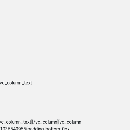
[vc_column_text
/vc_column_text][/vc_column][vc_column
81036549955{padding-bottom: 0px