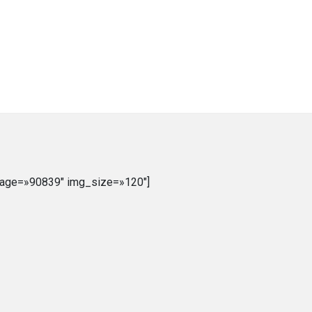
mage=»90839″ img_size=»120″]