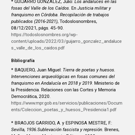
* GUIJARRO GONZÁLEZ, Julio:
Los andaluces en las
fosas del Valle de los Caídos
. En
Justicia militar y
franquismo en Córdoba. Recopilación de trabajos
publicados (2016-2021)
, Todoslosnombres,
08/12/2021, págs. 45-90.
https://todoslosnombres.org/wp-
content/uploads/2022/03/guijarro_gonzalez_andaluce
s_valle_de_los_caidos.pdf
Bibliografía
* BAQUERO, Juan Miguel:
Tierra de poetas y huesos.
Intervenciones arqueológicas en fosas comunes del
franquismo en Andalucía en 2018 y 2019
. Ministerio de
la Presidencia. Relaciones con las Cortes y Memoria
Democrática, 2020.
https://www.mpr.gob.es/servicios/publicaciones/Docum
ents/Coleccion_poetas_y_huesos_Presidencia1.pdf
* BRAOJOS GARRIDO, A. y ESPINOSA MESTRE, F.:
Sevilla, 1936.Sublevación fascista y represión
. Brenes,