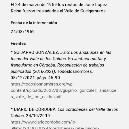
El 24 de marzo de 1959 los restos de José López
Reina fueron trasladados al Valle de Cuelgamuros
Fecha de la intervención
24/03/1959
Fuentes
* GUIJARRO GONZÁLEZ, Julio:
Los andaluces en las
fosas del Valle de los Caídos
. En
Justicia militar y
franquismo en Córdoba. Recopilación de trabajos
publicados (2016-2021)
, Todoslosnombres,
08/12/2021, págs. 45-90.
https://todoslosnombres.org/wp-
content/uploads/2022/03/guijarro_gonzalez_andaluce
s_valle_de_los_caidos.pdf
* DIARIO DE CÓRDOBA:
Los cordobeses del Valle de los
Caídos
. 24/10/2019.
https://www.diariocordoba.com/lo-
ultimo/2019/10/24/cordobeses-valle-caidos-