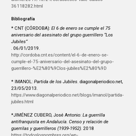
36118282.html
Bibliografía
* CNT (CÓRDOBA):
El 6 de enero se cumple el 75
aniversario del asesinato del grupo guerrillero “Los
Jubiles”
. 06/01/2019.
http://cordoba.cnt.es/content/el-6-de-enero-se-
cumple-el-75-aniversario-del-asesinato-del-grupo-
guerrillero-%E2%80%9Clos-jubiles%E2%80%9D
* IMANOL:
Partida de los Jubiles
. diagonalperiodico.net,
23/05/2013.
https://www.diagonalperiodico.net/blogs/imanol/partida-
jubiles.html
*JIMÉNEZ CUBERO, José Antonio:
La guerrilla
antifranquista en Andalucía. Censo y relación de
guerrilas y guerrilleros (1939-1952)
. 2018
https://todoslosnombres.org/wp-