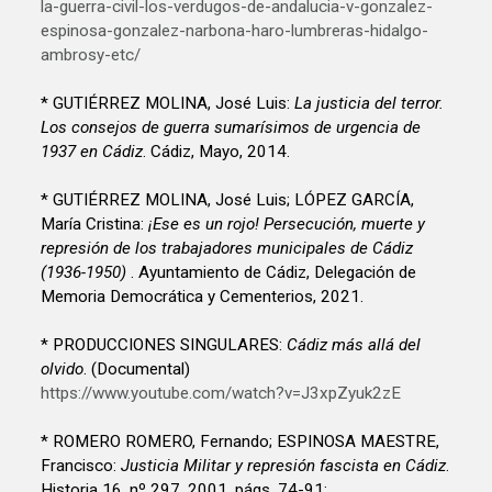
la-guerra-civil-los-verdugos-de-andalucia-v-gonzalez-
espinosa-gonzalez-narbona-haro-lumbreras-hidalgo-
ambrosy-etc/
* GUTIÉRREZ MOLINA, José Luis:
La justicia del terror.
Los consejos de guerra sumarísimos de urgencia de
1937 en Cádiz
. Cádiz, Mayo, 2014.
* GUTIÉRREZ MOLINA, José Luis; LÓPEZ GARCÍA,
María Cristina:
¡Ese es un rojo! Persecución, muerte y
represión de los trabajadores municipales de Cádiz
(1936-1950)
. Ayuntamiento de Cádiz, Delegación de
Memoria Democrática y Cementerios, 2021.
* PRODUCCIONES SINGULARES:
Cádiz más allá del
olvido
. (Documental)
https://www.youtube.com/watch?v=J3xpZyuk2zE
* ROMERO ROMERO, Fernando; ESPINOSA MAESTRE,
Francisco:
Justicia Militar y represión fascista en Cádiz
.
Historia 16, nº 297, 2001, págs. 74-91: