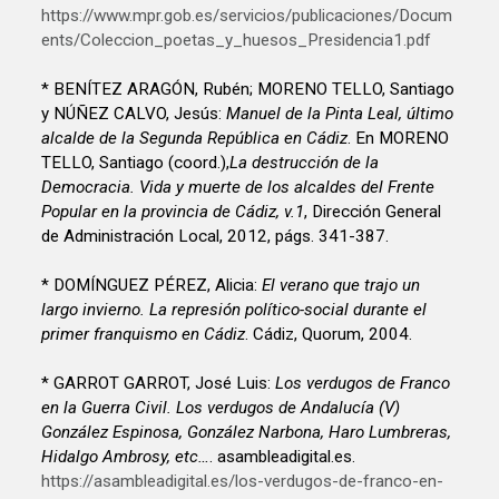
https://www.mpr.gob.es/servicios/publicaciones/Docum
ents/Coleccion_poetas_y_huesos_Presidencia1.pdf
* BENÍTEZ ARAGÓN, Rubén; MORENO TELLO, Santiago
y NÚÑEZ CALVO, Jesús:
Manuel de la Pinta Leal, último
alcalde de la Segunda República en Cádiz
. En MORENO
TELLO, Santiago (coord.),
La destrucción de la
Democracia. Vida y muerte de los alcaldes del Frente
Popular en la provincia de Cádiz, v.1
, Dirección General
de Administración Local, 2012, págs. 341-387.
* DOMÍNGUEZ PÉREZ, Alicia:
El verano que trajo un
largo invierno. La represión político-social durante el
primer franquismo en Cádiz
. Cádiz, Quorum, 2004.
* GARROT GARROT, José Luis:
Los verdugos de Franco
en la Guerra Civil. Los verdugos de Andalucía (V)
González Espinosa, González Narbona, Haro Lumbreras,
Hidalgo Ambrosy, etc…
. asambleadigital.es.
https://asambleadigital.es/los-verdugos-de-franco-en-