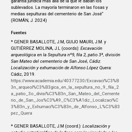
garantía jurídica más allá de la que le daban los
sublevados. La mayoría terminaron en las fosas y
medias sepulturas del cementerio de San José"
(ROMÁN, J. 2024)
Fuentes
* GENER BASALLOTE, J.M, GUIJO MAURI, J.M. y
GUTIÉRREZ MOLINA, J.L (coords):
Excavación
arqueológica en la Sepultura nº9, fila 2, patio 3ª, división
San Mateo del cementerio de San José, Cádiz.
Localización y exhumación de Alfonso López Quera
:
Cádiz, 2019.
https://www.academia.edu/40377230/Excavaci%C3%B
3n_arqueol%C3%B3gica_en_la_sepultura_no_9_fila_2
a_patio_3o_divisi%C3%B3n_San_Mateo_del_Cemente
rio_de_San_Jos%C3%A9_C%C3%A1diz_Localizaci%C
3%B3n_y_Exhumaci%C3%B3n_de_Alfonso_L%C3%B3
pez_Quera
* GENER BASALLOTE, J.M (coord.):
Localización y