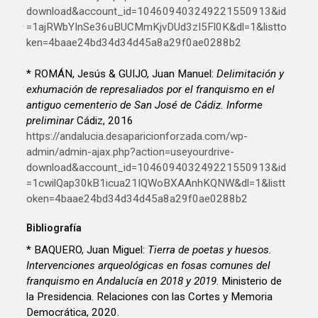
download&account_id=104609403249221550913&id
=1ajRWbYInSe36uBUCMmKjvDUd3zI5Fl0K&dl=1&listto
ken=4baae24bd34d34d45a8a29f0ae0288b2
* ROMÁN, Jesús & GUIJO, Juan Manuel:
Delimitación y
exhumación de represaliados por el franquismo en el
antiguo cementerio de San José de Cádiz. Informe
preliminar
Cádiz, 2016
https://andalucia.desaparicionforzada.com/wp-
admin/admin-ajax.php?action=useyourdrive-
download&account_id=104609403249221550913&id
=1cwilQap30kB1icua21IQWoBXAAnhKQNW&dl=1&listt
oken=4baae24bd34d34d45a8a29f0ae0288b2
Bibliografía
* BAQUERO, Juan Miguel:
Tierra de poetas y huesos.
Intervenciones arqueológicas en fosas comunes del
franquismo en Andalucía en 2018 y 2019
. Ministerio de
la Presidencia. Relaciones con las Cortes y Memoria
Democrática, 2020.