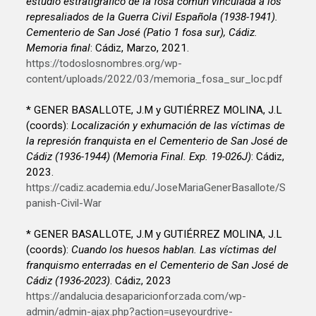
estudio estratigráfico de la fosa común vinculada a los
represaliados de la Guerra Civil Española (1938-1941).
Cementerio de San José (Patio 1 fosa sur), Cádiz.
Memoria final
: Cádiz, Marzo, 2021.
https://todoslosnombres.org/wp-
content/uploads/2022/03/memoria_fosa_sur_loc.pdf
* GENER BASALLOTE, J.M y GUTIÉRREZ MOLINA, J.L
(coords):
Localización y exhumación de las víctimas de
la represión franquista en el Cementerio de San José de
Cádiz (1936-1944) (Memoria Final. Exp. 19-026J)
: Cádiz,
2023.
https://cadiz.academia.edu/JoseMariaGenerBasallote/S
panish-Civil-War
* GENER BASALLOTE, J.M y GUTIÉRREZ MOLINA, J.L
(coords):
Cuando los huesos hablan. Las víctimas del
franquismo enterradas en el Cementerio de San José de
Cádiz (1936-2023)
. Cádiz, 2023
https://andalucia.desaparicionforzada.com/wp-
admin/admin-ajax.php?action=useyourdrive-