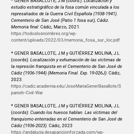
* GENER BASALLOTE, J.M (coord.):
Localización y
estudio estratigráfico de la fosa común vinculada a los
represaliados de la Guerra Civil Española (1938-1941).
Cementerio de San José (Patio 1 fosa sur), Cádiz.
Memoria final
: Cádiz, Marzo, 2021.
https://todoslosnombres.org/wp-
content/uploads/2022/03/memoria_fosa_sur_loc.pdf
* GENER BASALLOTE, J.M y GUTIÉRREZ MOLINA, J.L
(coords):
Localización y exhumación de las víctimas de
la represión franquista en el Cementerio de San José de
Cádiz (1936-1944) (Memoria Final. Exp. 19-026J)
: Cádiz,
2023.
https://cadiz.academia.edu/JoseMariaGenerBasallote/S
panish-Civil-War
* GENER BASALLOTE, J.M y GUTIÉRREZ MOLINA, J.L
(coords):
Cuando los huesos hablan. Las víctimas del
franquismo enterradas en el Cementerio de San José de
Cádiz (1936-2023)
. Cádiz, 2023
https://andalucia.desaparicionforzada.com/wp-