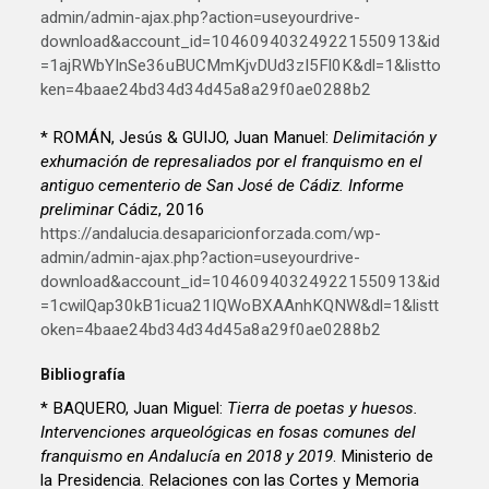
admin/admin-ajax.php?action=useyourdrive-
download&account_id=104609403249221550913&id
=1ajRWbYInSe36uBUCMmKjvDUd3zI5Fl0K&dl=1&listto
ken=4baae24bd34d34d45a8a29f0ae0288b2
* ROMÁN, Jesús & GUIJO, Juan Manuel:
Delimitación y
exhumación de represaliados por el franquismo en el
antiguo cementerio de San José de Cádiz. Informe
preliminar
Cádiz, 2016
https://andalucia.desaparicionforzada.com/wp-
admin/admin-ajax.php?action=useyourdrive-
download&account_id=104609403249221550913&id
=1cwilQap30kB1icua21IQWoBXAAnhKQNW&dl=1&listt
oken=4baae24bd34d34d45a8a29f0ae0288b2
Bibliografía
* BAQUERO, Juan Miguel:
Tierra de poetas y huesos.
Intervenciones arqueológicas en fosas comunes del
franquismo en Andalucía en 2018 y 2019
. Ministerio de
la Presidencia. Relaciones con las Cortes y Memoria