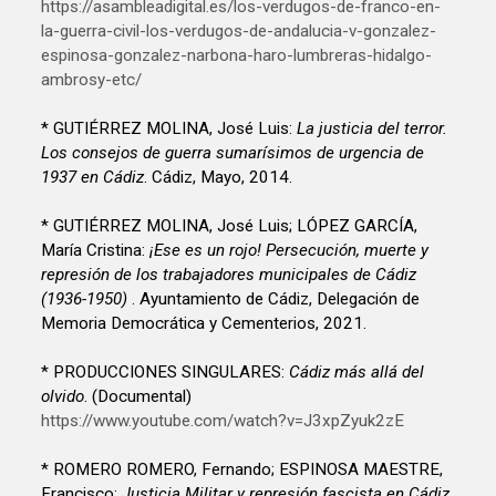
https://asambleadigital.es/los-verdugos-de-franco-en-
la-guerra-civil-los-verdugos-de-andalucia-v-gonzalez-
espinosa-gonzalez-narbona-haro-lumbreras-hidalgo-
ambrosy-etc/
* GUTIÉRREZ MOLINA, José Luis:
La justicia del terror.
Los consejos de guerra sumarísimos de urgencia de
1937 en Cádiz
. Cádiz, Mayo, 2014.
* GUTIÉRREZ MOLINA, José Luis; LÓPEZ GARCÍA,
María Cristina:
¡Ese es un rojo! Persecución, muerte y
represión de los trabajadores municipales de Cádiz
(1936-1950)
. Ayuntamiento de Cádiz, Delegación de
Memoria Democrática y Cementerios, 2021.
* PRODUCCIONES SINGULARES:
Cádiz más allá del
olvido
. (Documental)
https://www.youtube.com/watch?v=J3xpZyuk2zE
* ROMERO ROMERO, Fernando; ESPINOSA MAESTRE,
Francisco:
Justicia Militar y represión fascista en Cádiz
.