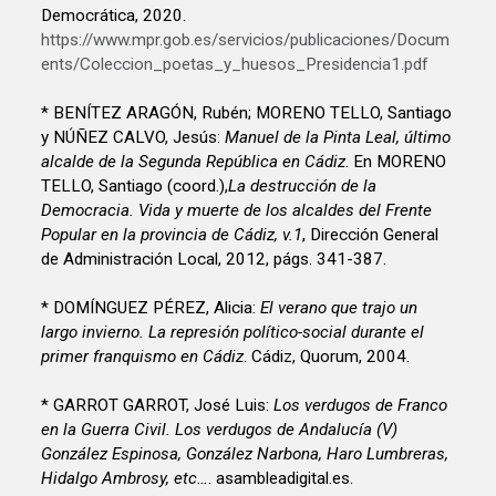
Democrática, 2020.
https://www.mpr.gob.es/servicios/publicaciones/Docum
ents/Coleccion_poetas_y_huesos_Presidencia1.pdf
* BENÍTEZ ARAGÓN, Rubén; MORENO TELLO, Santiago
y NÚÑEZ CALVO, Jesús:
Manuel de la Pinta Leal, último
alcalde de la Segunda República en Cádiz
. En MORENO
TELLO, Santiago (coord.),
La destrucción de la
Democracia. Vida y muerte de los alcaldes del Frente
Popular en la provincia de Cádiz, v.1
, Dirección General
de Administración Local, 2012, págs. 341-387.
* DOMÍNGUEZ PÉREZ, Alicia:
El verano que trajo un
largo invierno. La represión político-social durante el
primer franquismo en Cádiz
. Cádiz, Quorum, 2004.
* GARROT GARROT, José Luis:
Los verdugos de Franco
en la Guerra Civil. Los verdugos de Andalucía (V)
González Espinosa, González Narbona, Haro Lumbreras,
Hidalgo Ambrosy, etc…
. asambleadigital.es.