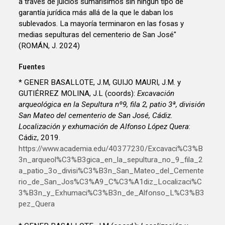
a través de juicios sumarísimos sin ningún tipo de
garantía jurídica más allá de la que le daban los
sublevados. La mayoría terminaron en las fosas y
medias sepulturas del cementerio de San José"
(ROMÁN, J. 2024)
Fuentes
* GENER BASALLOTE, J.M, GUIJO MAURI, J.M. y
GUTIÉRREZ MOLINA, J.L (coords):
Excavación
arqueológica en la Sepultura nº9, fila 2, patio 3ª, división
San Mateo del cementerio de San José, Cádiz.
Localización y exhumación de Alfonso López Quera
:
Cádiz, 2019.
https://www.academia.edu/40377230/Excavaci%C3%B
3n_arqueol%C3%B3gica_en_la_sepultura_no_9_fila_2
a_patio_3o_divisi%C3%B3n_San_Mateo_del_Cemente
rio_de_San_Jos%C3%A9_C%C3%A1diz_Localizaci%C
3%B3n_y_Exhumaci%C3%B3n_de_Alfonso_L%C3%B3
pez_Quera