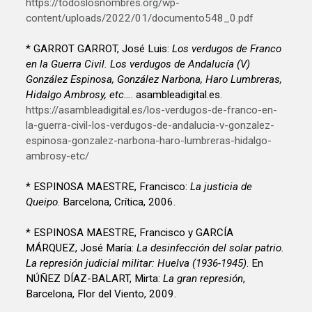
https://todoslosnombres.org/wp-
content/uploads/2022/01/documento548_0.pdf
* GARROT GARROT, José Luis:
Los verdugos de Franco
en la Guerra Civil. Los verdugos de Andalucía (V)
González Espinosa, González Narbona, Haro Lumbreras,
Hidalgo Ambrosy, etc…
. asambleadigital.es.
https://asambleadigital.es/los-verdugos-de-franco-en-
la-guerra-civil-los-verdugos-de-andalucia-v-gonzalez-
espinosa-gonzalez-narbona-haro-lumbreras-hidalgo-
ambrosy-etc/
* ESPINOSA MAESTRE, Francisco:
La justicia de
Queipo
. Barcelona, Crítica, 2006.
* ESPINOSA MAESTRE, Francisco y GARCÍA
MÁRQUEZ, José María:
La desinfección del solar patrio.
La represión judicial militar: Huelva (1936-1945)
. En
NÚÑEZ DÍAZ-BALART, Mirta:
La gran represión
,
Barcelona, Flor del Viento, 2009.