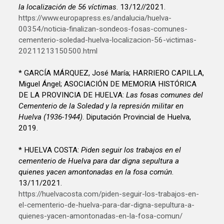
la localización de 56 víctimas
. 13/12//2021.
https://www.europapress.es/andalucia/huelva-
00354/noticia-finalizan-sondeos-fosas-comunes-
cementerio-soledad-huelva-localizacion-56-victimas-
20211213150500.html
* GARCÍA MÁRQUEZ, José María; HARRIERO CAPILLA,
Miguel Ángel; ASOCIACIÓN DE MEMORIA HISTÓRICA
DE LA PROVINCIA DE HUELVA:
Las fosas comunes del
Cementerio de la Soledad y la represión militar en
Huelva (1936-1944)
. Diputación Provincial de Huelva,
2019.
* HUELVA COSTA:
Piden seguir los trabajos en el
cementerio de Huelva para dar digna sepultura a
quienes yacen amontonadas en la fosa común
.
13/11/2021.
https://huelvacosta.com/piden-seguir-los-trabajos-en-
el-cementerio-de-huelva-para-dar-digna-sepultura-a-
quienes-yacen-amontonadas-en-la-fosa-comun/