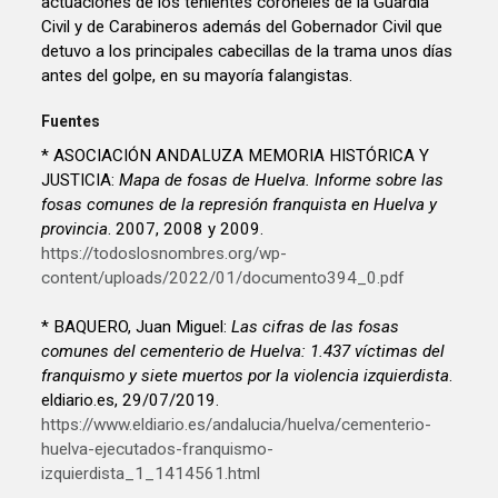
actuaciones de los tenientes coroneles de la Guardia
Civil y de Carabineros además del Gobernador Civil que
detuvo a los principales cabecillas de la trama unos días
antes del golpe, en su mayoría falangistas.
Fuentes
* ASOCIACIÓN ANDALUZA MEMORIA HISTÓRICA Y
JUSTICIA:
Mapa de fosas de Huelva. Informe sobre las
fosas comunes de la represión franquista en Huelva y
provincia
. 2007, 2008 y 2009.
https://todoslosnombres.org/wp-
content/uploads/2022/01/documento394_0.pdf
* BAQUERO, Juan Miguel:
Las cifras de las fosas
comunes del cementerio de Huelva: 1.437 víctimas del
franquismo y siete muertos por la violencia izquierdista
.
eldiario.es, 29/07/2019.
https://www.eldiario.es/andalucia/huelva/cementerio-
huelva-ejecutados-franquismo-
izquierdista_1_1414561.html