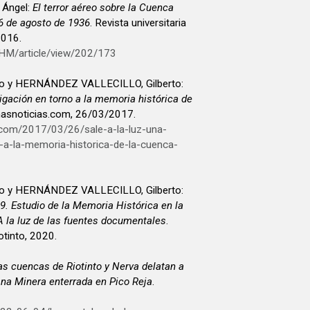
 Ángel:
El terror aéreo sobre la Cuenca
26 de agosto de 1936
. Revista universitaria
 2016.
UHM/article/view/202/173
 y HERNÁNDEZ VALLECILLO, Gilberto:
tigación en torno a la memoria histórica de
nasnoticias.com, 26/03/2017.
s.com/2017/03/26/sale-a-la-luz-una-
-a-la-memoria-historica-de-la-cuenca-
 y HERNÁNDEZ VALLECILLO, Gilberto:
. Estudio de la Memoria Histórica en la
A la luz de las fuentes documentales
.
tinto, 2020.
as cuencas de Riotinto y Nerva delatan a
mna Minera enterrada en Pico Reja
.