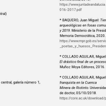
https://www.juntadeandaluc
016-2017.pdf
tral)
* BAQUERO, Juan Miguel:
Tie
arqueológicas en fosas comu
y 2019
. Ministerio de la Presidencia. Relaciones con las Cortes y
Memoria Democrática, 2020.
https://www.mpr.gob.es/serv
_poetas_y_huesos_Presiden
* COLLADO AGUILAR, Miguel
El drástico final de un proce
Muñoz Moya Editores, 2016.
* COLLADO AGUILAR, Miguel
central, galería número 1,
franquista en la Cuenca
Minera de Riotinto
. Universid
de doctor, 05/10/2018.
https://core.ac.uk/download