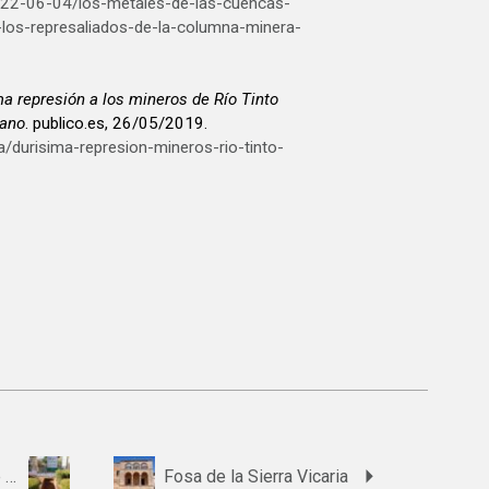
022-06-04/los-metales-de-las-cuencas-
a-los-represaliados-de-la-columna-minera-
ma represión a los mineros de Río Tinto
lano
. publico.es, 26/05/2019.
ca/durisima-represion-mineros-rio-tinto-
Fosa 1 del cementerio de Nerva (fachada Norte)
Fosa de la Sierra Vicaria