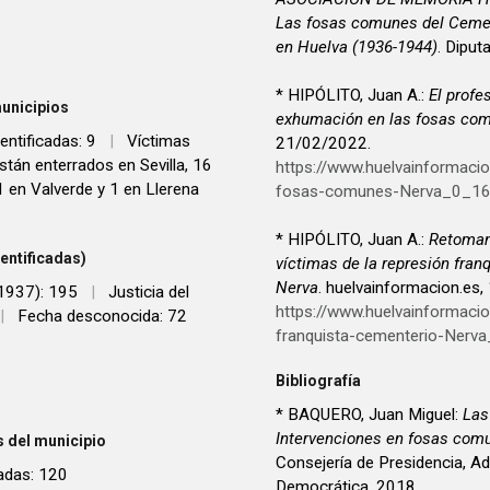
Las fosas comunes del Cement
en Huelva (1936-1944)
. Diput
* HIPÓLITO, Juan A.:
El profe
unicipios
exhumación en las fosas co
entificadas: 9
|
Víctimas
21/02/2022.
tán enterrados en Sevilla, 16
https://www.huelvainformacio
1 en Valverde y 1 en Llerena
fosas-comunes-Nerva_0_16
* HIPÓLITO, Juan A.:
Retoman
entificadas)
víctimas de la represión fran
Nerva
. huelvainformacion.es
 1937): 195
|
Justicia del
https://www.huelvainformaci
|
Fecha desconocida: 72
franquista-cementerio-Ner
Bibliografía
* BAQUERO, Juan Miguel:
Las
Intervenciones en fosas com
 del municipio
Consejería de Presidencia, A
adas: 120
Democrática, 2018.