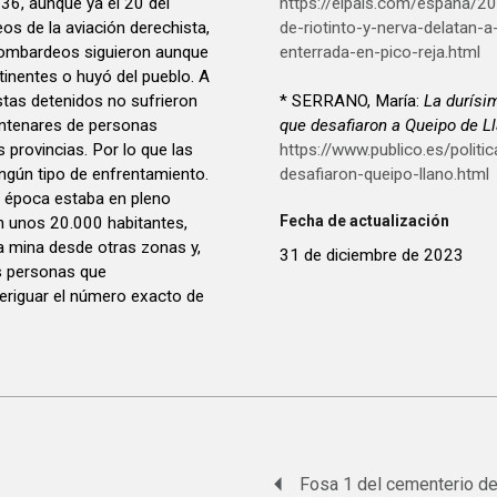
36, aunque ya el 20 del
https://elpais.com/espana/2
 de la aviación derechista,
de-riotinto-y-nerva-delatan-
bombardeos siguieron aunque
enterrada-en-pico-reja.html
tinentes o huyó del pueblo. A
stas detenidos no sufrieron
* SERRANO, María:
La durísi
centenares de personas
que desafiaron a Queipo de L
 provincias. Por lo que las
https://www.publico.es/politi
ingún tipo de enfrentamiento.
desafiaron-queipo-llano.html
a época estaba en pleno
Fecha de actualización
n unos 20.000 habitantes,
la mina desde otras zonas y,
31 de diciembre de 2023
s personas que
averiguar el número exacto de