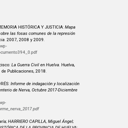
EMORIA HISTÓRICA Y JUSTICIA:
Mapa
sobre las fosas comunes de la represión
cia
. 2007, 2008 y 2009.
/wp-
ocumento394_0.pdf
cisco:
La Guerra Civil en Huelva
. Huelva,
o de Publicaciones, 2018.
DRÉS:
Informe de indagación y localización
nterio de Nerva, Octubre 2017-Diciembre
wp-
orme_nerva_2017.pdf
ía; HARRIERO CAPILLA, Miguel Ángel;
STÓRICA DE LA PROVINCIA DE HUELVA: