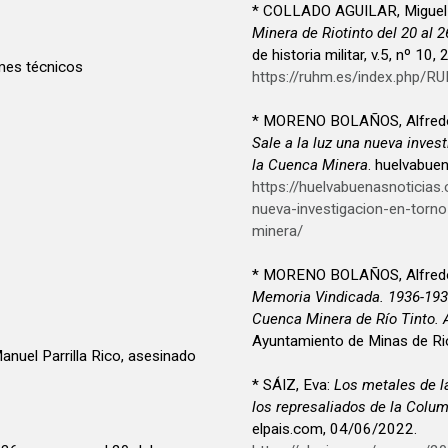
* COLLADO AGUILAR, Miguel
Minera de Riotinto del 20 al 
de historia militar, v.5, nº 10,
mes técnicos
https://ruhm.es/index.php/R
* MORENO BOLAÑOS, Alfredo
Sale a la luz una nueva inves
la Cuenca Minera
. huelvabue
https://huelvabuenasnoticia
nueva-investigacion-en-torno
minera/
* MORENO BOLAÑOS, Alfredo
Memoria Vindicada. 1936-1939
Cuenca Minera de Río Tinto. 
Ayuntamiento de Minas de Rio
anuel Parrilla Rico, asesinado
* SÁIZ, Eva:
Los metales de l
los represaliados de la Colu
elpais.com, 04/06/2022.