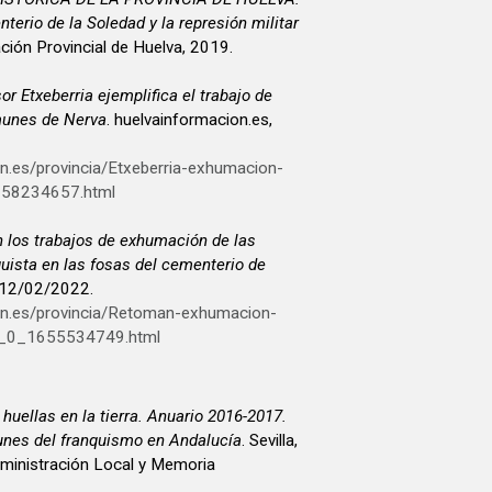
erio de la Soledad y la represión militar
ación Provincial de Huelva, 2019.
sor Etxeberria ejemplifica el trabajo de
munes de Nerva
. huelvainformacion.es,
n.es/provincia/Etxeberria-exhumacion-
58234657.html
 los trabajos de exhumación de las
quista en las fosas del cementerio de
, 12/02/2022.
on.es/provincia/Retoman-exhumacion-
va_0_1655534749.html
 huellas en la tierra. Anuario 2016-2017.
unes del franquismo en Andalucía
. Sevilla,
dministración Local y Memoria