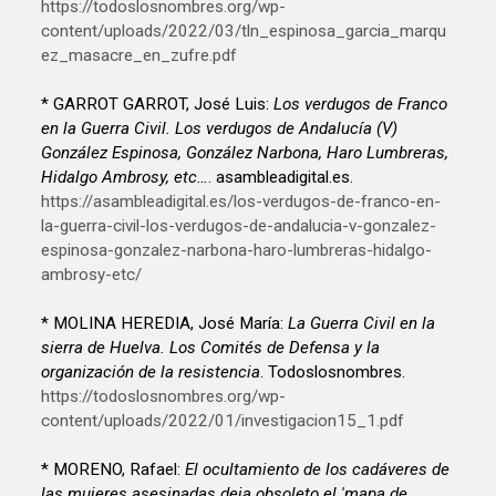
https://todoslosnombres.org/wp-
content/uploads/2022/03/tln_espinosa_garcia_marqu
ez_masacre_en_zufre.pdf
* GARROT GARROT, José Luis:
Los verdugos de Franco
en la Guerra Civil. Los verdugos de Andalucía (V)
González Espinosa, González Narbona, Haro Lumbreras,
Hidalgo Ambrosy, etc…
. asambleadigital.es.
https://asambleadigital.es/los-verdugos-de-franco-en-
la-guerra-civil-los-verdugos-de-andalucia-v-gonzalez-
espinosa-gonzalez-narbona-haro-lumbreras-hidalgo-
ambrosy-etc/
* MOLINA HEREDIA, José María:
La Guerra Civil en la
sierra de Huelva. Los Comités de Defensa y la
organización de la resistencia
. Todoslosnombres.
https://todoslosnombres.org/wp-
content/uploads/2022/01/investigacion15_1.pdf
* MORENO, Rafael:
El ocultamiento de los cadáveres de
las mujeres asesinadas deja obsoleto el 'mapa de