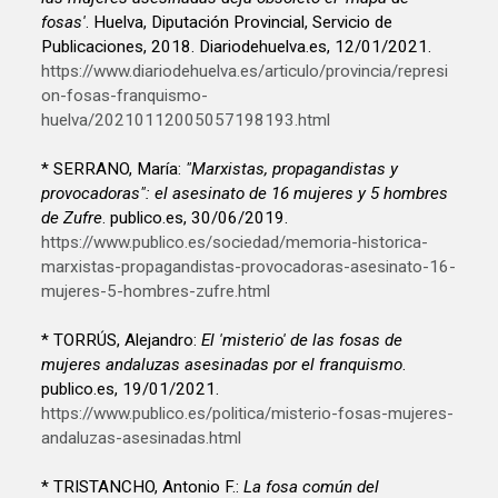
fosas'
. Huelva, Diputación Provincial, Servicio de
Publicaciones, 2018. Diariodehuelva.es, 12/01/2021.
https://www.diariodehuelva.es/articulo/provincia/represi
on-fosas-franquismo-
huelva/20210112005057198193.html
* SERRANO, María:
"Marxistas, propagandistas y
provocadoras": el asesinato de 16 mujeres y 5 hombres
de Zufre
. publico.es, 30/06/2019.
https://www.publico.es/sociedad/memoria-historica-
marxistas-propagandistas-provocadoras-asesinato-16-
mujeres-5-hombres-zufre.html
* TORRÚS, Alejandro:
El 'misterio' de las fosas de
mujeres andaluzas asesinadas por el franquismo
.
publico.es, 19/01/2021.
https://www.publico.es/politica/misterio-fosas-mujeres-
andaluzas-asesinadas.html
* TRISTANCHO, Antonio F.:
La fosa común del