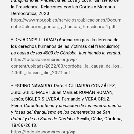
franquismo en Andalucía en 2018 y 2019
. Ministerio de
la Presidencia. Relaciones con las Cortes y Memoria
Democrática, 2020.
https://www.mpr.gob.es/servicios/publicaciones/Docum
ents/Coleccion_poetas_y_huesos_Presidencia1.pdf
* DEJADNOS LLORAR (Asociación para la defensa de
los derechos humanos de las víctimas del franquismo):
La causa de los 4000 de Córdoba. Iluminando la verdad
.
https://todoslosnombres.org/wp-
content/uploads/2022/03/cordoba._la_causa_de_los_
4.000._dossier_dic_2021.pdf
* ESPINO NAVARRO, Rafael; GUIJARRO GONZÁLEZ,
Julio; GUIJO MAURI, Juan Manuel; ROMÁN ROMÁN,
Jesús; SÍGLER SILVERA, Fernando y VERA CRUZ,
Elena:
Características y ubicación de los enterramientos
y fosas del franquismo en los cementerios de San
Rafael y de La Salud de Córdoba
. Sevilla, Cádiz, Córdoba,
18/06/2018.
https://todoslosnombres.org/wp-