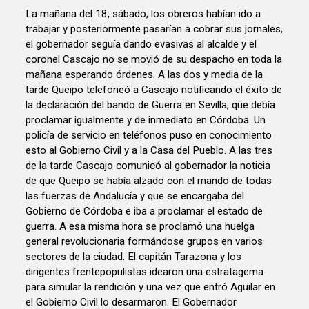
La mañana del 18, sábado, los obreros habían ido a trabajar y posteriormente pasarían a cobrar sus jornales, el gobernador seguía dando evasivas al alcalde y el coronel Cascajo no se movió de su despacho en toda la mañana esperando órdenes. A las dos y media de la tarde Queipo telefoneó a Cascajo notificando el éxito de la declaración del bando de Guerra en Sevilla, que debía proclamar igualmente y de inmediato en Córdoba. Un policía de servicio en teléfonos puso en conocimiento esto al Gobierno Civil y a la Casa del Pueblo. A las tres de la tarde Cascajo comunicó al gobernador la noticia de que Queipo se había alzado con el mando de todas las fuerzas de Andalucía y que se encargaba del Gobierno de Córdoba e iba a proclamar el estado de guerra. A esa misma hora se proclamó una huelga general revolucionaria formándose grupos en varios sectores de la ciudad. El capitán Tarazona y los dirigentes frentepopulistas idearon una estratagema para simular la rendición y una vez que entró Aguilar en el Gobierno Civil lo desarmaron. El Gobernador telefoneó a Cascajo al que amenazó con la muerte de los rehenes si asaltaban de nuevo la sede, pero Cascajo ordenó al comandante Francisco de Arteaga que se hiciera cargo de la tropa y asaltara el edificio a toda costa a partir de las ocho de la tarde con una sección de mosquetones. Entre los guardias de Asalto había cundido el pánico y la defensa se abandonó enseguida. Las puertas se abrieron y la fuerza entró en el edificio. El gobernador junto a su familia fue trasladado al Hotel Simón así se reconocía los servicios prestados aquella tarde negándose a continuar la defensa. El siguiente paso era hacerse con el resto de la ciudad. Por lo que se desplegaron baterías en distintos puntos estratégicos de la capital acompañadas todas ellas por el grupo de derechistas y falangistas. Por la noche los demás centros administrativos pasaron a poder de los rebeldes. El alcalde Sánchez Badajoz se refugió dos semanas en casa del bombero José Díaz antes de ser fusilado. Aquella noche también se apoderaron de los edificios de Correos, Telégrafos, Telefónica, etc. Las últimas acciones se llevaron a cabo contra los centros obreros, asaltándolos y quemándolos. Además de la Casa del Pueblo, el centro de la CNT y el Centro Comunista. En Córdoba se creó el Batallón de Voluntarios o Batallón del Gran Capitán, donde se integraron los elementos más jóvenes de al gran burguesía cordobesa. Y los caballistas de la capital, capataces y aperadores de las grandes fincas, se agruparon bajo el mando del rejoneador Antonio Cañero y crearon el Escuadrón de Cañero, que actuaron en Almodóvar del Río. Desde el segundo día de la sublevación se enviaron tropas a localidades vecinas para dominar la zona, como fue el envío a Alcolea, La Carlota, Santa Cruz, Espejo, Castro del Río, Baena, Nueva Carteya, La Victoria, Cerro Muriano, Villarrubia, Pedro Abad La acción militar por parte del Gobierno de la provincia se inició a finales de julio, cuando el general Miaja recibió la orden de formar una importante columna y dirigirse desde Despeñaperros, sobre los objetivos de Córdoba y Sevilla. Se puso en movimiento el día 27 de julio y el 28 llegaron a Montoro, donde estableció su cuartel general. a Córdoba llegó Joaquín Pérez Salas. La Columna de Miaja fue importante porque en torno a ella se organizaron las Milicias de Jaén y Córdoba, por lo que las órdenes de Miaja comenzaron a actuar todas las milicias de la zona. Las fuerzas se extendieron por todo el Valle del Guadalquivir esperando el momento para lanzarse sobre Córdoba que no se produciría hasta el 20 de agosto y sería una oportunidad perdida. A finales de julio, con la llegada de tropas regulares republicanas a Córdoba, la gran preocupación de los sublevados era la defensa del puente de Alcolea, por lo que reforzaron su defensa con mercenarios marroquíes, fortificaron la línea de Las Cumbres y establecieron puestos de mando y vigilancia en cortijos próximos, mientras los comandantes Arteaga y Aguilar Galindo se turnaban en el mando. En Córdoba se produjo una gran represión antiobrera y antirrepublicana. Puede darse por sentado que todas las fuerzas políticas, militares y económicas que formaron parte de la sublevación, se hallaban en el fondo de esta tragedia represiva que se produjo en Córdoba. El balance de la represión fue el exterminio de personalidades republicanas y del Frente Popular, así como del sector laico de la sociedad cordobesa, intelectuales liberales y de organizaciones obreras y partidos de izquierdas. El 5 de agosto Queipo de Llano efectuó su primera visita de inspección a Córdoba. Esta visita coincide con el aumento de los fusilamientos en la capital. En los días siguientes se descubrió el escondite del alcalde socialista cordobés, Manuel Sánchez Badajoz, del diputado Doctor Romera y de varios concejales en la casa del bombero José Díaz (Huerta de los Aldabones, en el Marrubial). Estaban escondidos en una galería del pozo y en la madrugada del 5 al 6 de agosto fueron sorprendidos y detenidos, y en la madrugada del día 7 fueron fusilados. Los fusilamientos se fueron incrementando días tras día y los familiares se enteraban cuando iban a las cárceles Relato Histórico para llevar ropa o comida. Se llevaban a cabo, principalmente, en las tapias del cementerio de La Salud, en el lugar conocido como Arroyo del Moro , así como otros lugares que rodeaban a la ciudad: orillas del Guadalquivir, en Alcolea, en la carretera de Santo Domingo, en el Cortijo del Telégrafo , en la Carrera del caballo , en las inmediaciones de la Electro Mecánica, en la Cuesta de los Visos , en la Cuesta de Rabanales (junto a la actual fábrica de Cerveza), en la carretera de Trasierra, en la Cuesta de la Lancha , en la carretera del Castillo de la Albaida, en las carreteras de Casillas o de Pedroches, en la Cuesta del Espino (carretera de Sevilla), en el lugar Los Santos Pintados , etc. En las primeras semanas, los cadáveres quedaban expuestos al sol en los descampados, hasta que los propios familiares los encontraban y los retiraban cuando recibían la noticia en la cárcel. Así comenzaba la búsqueda por los alrededores de Córdoba y por los cementerios hasta que daban con ellos. Semanas después llevaban los cadáveres rápidamente a la fosa común. Los forenses solo se limitaban a certificar la muerte violenta de las hileras de cadáveres desconocidos que allí aparecían. Según el doctor Zurita (forense auxiliar en aquel entonces en Córdoba) la cifra media de muertos era de 30 o 40 diarios, y bastantes días pasaban de 100 y algunas noches más de 200. Se formó una partida de falangistas la brigada del amanecer que practicaban por la noche detenciones en masa. El final de estos era el fusilamiento en la mayoría de los casos. El 13 de agosto a la 11 de la mañana fue fusilado el capitán de la Guardia de Asalto de Córdoba Manuel Tarazona Anaya, en el Cuartel del Marrubial. El 15 de agosto llegó el turno para uno de los médico y políticos más eminentes de Córdoba: el doctor Manuel Ruiz Maya (gran propagandista de las ideas republicanas y fundador de la logia Turdetania ), en el descampado de la Cuesta de los Visos. La prisión Provincial, ubicada en el Alcázar de los Reyes Cristianos de Córdoba, se hallaba abarrotada y todos los días había una renovación de presos. El 16 de agosto tomó posesión como jefe de Orden Público, el comandante Luis Zurdo, de la Guardia Civil, hasta el 22 de septiembre del 36 en que le sustituyó Don Bruno . Este comenzó con los fusilamientos en masa que hasta entonces no se habían producido. En aquellos días superaban el centenar de ejecutados en las tapias de los cementerio. La represión iba dirigida a evitar posibles reacciones, una purga de adversario. Los fusilamientos comenzaron el mismo 16 de agosto con el fusilamiento del librero de la calle Gondomar Rogelio Luque Díaz, este pertenecía a las tertulias literarias, participaba de las corrientes del pensamiento moderno, laico y naturista. La primera gran matanza se llevó a cabo en la madrugada del 17 de agosto con 61 anotaciones en el Registro del Cementerio. El 18 se superó el centenar de fusilados entre ellos el último presidente de la Diputación, José Guerra Lozano de Izquierda Republicana. Los fusilamientos continuaron de forma masiva, sobre todo a raíz de los bombardeos republicanos. Se fusilaba a una media de un centenar de personas por la madrugada. También se fusiló al medico Sadí de Buen Lozano, de 42 años, epidemiólogo, fundador de Centros Antipalúdicos en España y del Instituto Antipalúdico de Navalmoral de la Mata que se hallaba en Córdoba como inspector de los Hospitales de la Cruz Roja. Un aspecto a destacar es el de los autores materiales de los fusilamientos, que eran de baja extracción social. Eran rufianes e individuos sin escrúpulos que mediante el servilismo y la adulación esperaban conseguir méritos ante las nuevas autoridades. La operación republicana contra Córdoba el 20 de agosto, frustrada en el último momento, sigue siendo una incógnita la retirada de las tropas en el último momento. La columna de Miaja era muy importante, con un gran núcleo de fuerzas regulares, así como las milicias de Levante y las de Córdoba (Batallones Garcés y Del Terrible ) atacando por la Sierra y las milicias de Jaén por la Campiña. Miaja perdió nada menos que tres semanas en la pacificación de la Sierra y esto facilitó que Queipo de Llano consolidara muchas de sus posiciones en Andalucía. Aun así Miaja podría haber entrado en Córdoba, pero su indecisión malogró esta importante oportunidad. Un grupo importante fue el denominado Batallón Garcés, donde se encuadraron el núcleo comunista de Villanueva de Córdoba y otros pueblos de la sierra. La columna de Armentia debía avanzar hacia Córdoba y la columna del comandante José Belibrea Vera, por la margen derecha del Guadalquivir, desde Villafranca en dirección al puente Mocho. Esta fuerza atacó el día 21 y no el 20, apoyada de milicianos de Villafranca. No se logró pasar