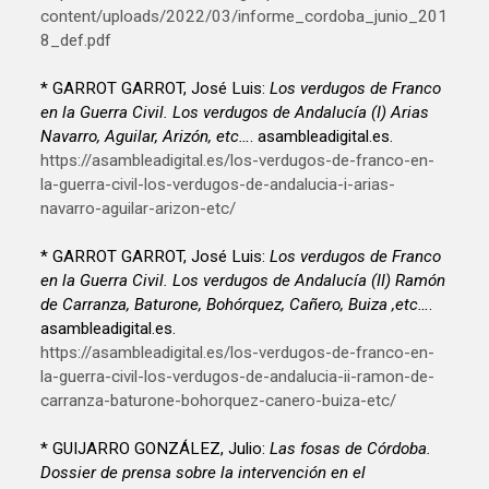
content/uploads/2022/03/informe_cordoba_junio_201
8_def.pdf
* GARROT GARROT, José Luis:
Los verdugos de Franco
en la Guerra Civil. Los verdugos de Andalucía (I) Arias
Navarro, Aguilar, Arizón, etc…
. asambleadigital.es.
https://asambleadigital.es/los-verdugos-de-franco-en-
la-guerra-civil-los-verdugos-de-andalucia-i-arias-
navarro-aguilar-arizon-etc/
* GARROT GARROT, José Luis:
Los verdugos de Franco
en la Guerra Civil. Los verdugos de Andalucía (II) Ramón
de Carranza, Baturone, Bohórquez, Cañero, Buiza ,etc…
.
asambleadigital.es.
https://asambleadigital.es/los-verdugos-de-franco-en-
la-guerra-civil-los-verdugos-de-andalucia-ii-ramon-de-
carranza-baturone-bohorquez-canero-buiza-etc/
* GUIJARRO GONZÁLEZ, Julio:
Las fosas de Córdoba.
Dossier de prensa sobre la intervención en el