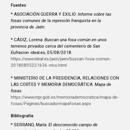
Fuentes
* ASOCIACIÓN GUERRA Y EXILIO:
Informe sobre las
fosas comunes de la represión franquista en la
provincia de Jaén
.
* CÁDIZ, Lorena:
Buscan una fosa común en unos
terrenos privados cerca del cementerio de San
Eufrasion
. ideal.es, 05/08/2018.
https://www.ideal.es/jaen/jaen/buscan-fosa-comun-
20180805221636-ntvo.html
* MINISTERIO DE LA PRESIDENCIA, RELACIONES CON
LAS CORTES Y MEMORIA DEMOCRÁTICA:
Mapa de
fosas
.
https://www.mpr.gob.es/memoriademocratica/mapa-de-
fosas/Paginas/buscadormapafosas.aspx
Bibliografía
* SERRANO, María:
El desconocido campo de