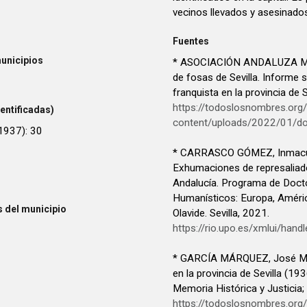
vecinos llevados y asesinados 
Fuentes
unicipios
* ASOCIACIÓN ANDALUZA M
de fosas de Sevilla. Informe 
franquista en la provincia de 
https://todoslosnombres.org
entificadas)
content/uploads/2022/01/d
 1937): 30
* CARRASCO GÓMEZ, Inmacula
Exhumaciones de represaliados
Andalucía. Programa de Docto
Humanísticos: Europa, Améric
 del municipio
Olavide. Sevilla, 2021.
https://rio.upo.es/xmlui/ha
* GARCÍA MÁRQUEZ, José María
en la provincia de Sevilla (1
Memoria Histórica y Justicia
https://todoslosnombres.or