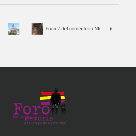
Fosa del paraje de Los Monos Carretera SE140
Fosa 2 del cementerio Ntra Sra de la Oliva de Lebrija