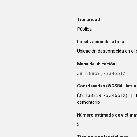
Titularidad
Pública
Localización de la fosa
Ubicación desconocida en el 
Mapa de ubicación
38.138859
,
-5.346512
Coordenadas (WGS84 - lat/lo
(38.138859, -5.346512)
|
cementerio
Número estimado de víctimas
3
Tipología de las víctimas