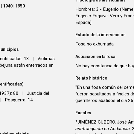
| 1940 | 1950
Hombres: 3 - Eugenio (Nemes
Eugenio Esquivel Vera y Fra
Espada)
Estado de la intervención
Fosa no exhumada
unicipios
Actuación en la fosa
entificadas: 13
|
Víctimas
bejuna están enterrados en
No hay constancia de que hay
Relato histórico
entificadas)
"En una fosa común del ceme
 1937): 80
|
Justicia del
fueron sepultados a finales 
|
Posguerra: 14
guerrilleros abatidos el día
Fuentes
*JIMÉNEZ CUBERO, José Ant
antifranquista en Andalucía
.