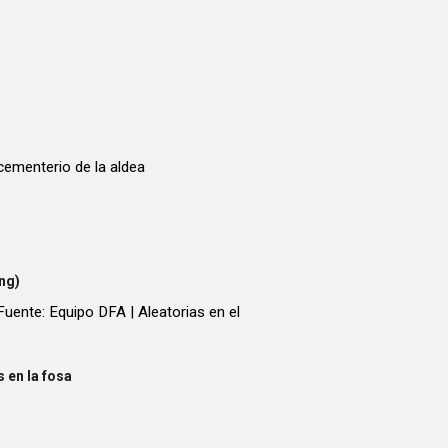
cementerio de la aldea
ng)
Fuente: Equipo DFA | Aleatorias en el
 en la fosa