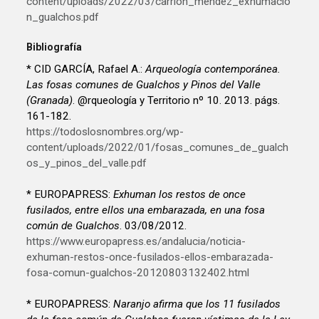
content/uploads/2022/03/carrion_mendez_exhumacio
n_gualchos.pdf
Bibliografía
* CID GARCÍA, Rafael A.:
Arqueología contemporánea.
Las fosas comunes de Gualchos y Pinos del Valle
(Granada)
. @rqueología y Territorio nº 10. 2013. págs.
161-182.
https://todoslosnombres.org/wp-
content/uploads/2022/01/fosas_comunes_de_gualch
os_y_pinos_del_valle.pdf
* EUROPAPRESS:
Exhuman los restos de once
fusilados, entre ellos una embarazada, en una fosa
común de Gualchos
. 03/08/2012.
https://www.europapress.es/andalucia/noticia-
exhuman-restos-once-fusilados-ellos-embarazada-
fosa-comun-gualchos-20120803132402.html
* EUROPAPRESS:
Naranjo afirma que los 11 fusilados