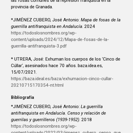
las fosas comunes de la represión franquista en la
provincia de Granada.
*JIMÉNEZ CUBERO, José Antonio:
Mapa de fosas de la
guerrilla antifranquista en Andalucía
. 2024
https://todoslosnombres.org/wp-
content/uploads/2024/12/Mapa-de-fosas-de-la-
guerrilla-antifranquista-3.pdf
* UTRERA, José: Exhuman los cuerpos de los 'Cinco de
Cúllar', asesinados hace 70 años. baza.idea.es,
15/07/2021.
https://baza.ideal.es/baza/exhumacion-cinco-cullar-
20210715170354-nt.html
Bibliografía
*JIMÉNEZ CUBERO, José Antonio:
La guerrilla
antifranquista en Andalucía. Censo y relación de
guerrilas y guerrilleros (1939-1952)
. 2018
https://todoslosnombres.org/wp-
content/uploads/2022/03/jimenez_cubero_censo_gue