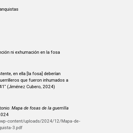
ranquistas
nción ni exhumación en la fosa
ente, en ella [la fosa] deberían
guerrilleros que fueron inhumados a
941" (Jiménez Cubero, 2024)
onio:
Mapa de fosas de la guerrilla
 2024
g/wp-content/uploads/2024/12/Mapa-de-
quista-3.pdf