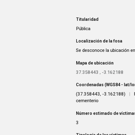
Titularidad
Pública
Localización de la fosa
Se desconoce la ubicación en
Mapa de ubicación
37.358443
,
-3.162188
Coordenadas (WGS84 - lat/lo
(37.358443, -3.162188)
|
cementerio
Número estimado de víctimas
3
Tipología de las víctimas