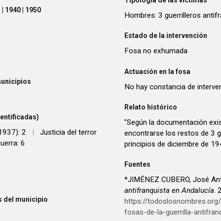
| 1940 | 1950
Hombres: 3 guerrilleros antif
Estado de la intervención
Fosa no exhumada
Actuación en la fosa
unicipios
No hay constancia de interve
Relato histórico
entificadas)
"Según la documentación exist
1937): 2
|
Justicia del terror
encontrarse los restos de 3 
uerra: 6
principios de diciembre de 1
Fuentes
*JIMÉNEZ CUBERO, José Ant
antifranquista en Andalucía
.
 del municipio
https://todoslosnombres.or
fosas-de-la-guerrilla-antifran