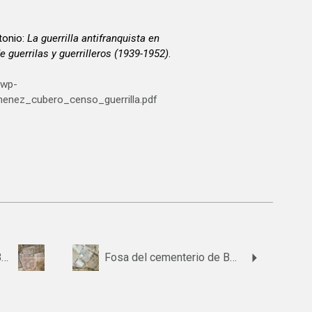
onio:
La guerrilla antifranquista en
e guerrilas y guerrilleros (1939-1952)
.
/wp-
menez_cubero_censo_guerrilla.pdf
Fosa del cementerio de Baza
Fosa del cementerio de Benalúa de las Villas