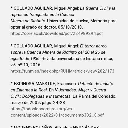
* COLLADO AGUILAR, Miguel Ángel:
La Guerra Civil y la
represión franquista en la Cuenca
Minera de Riotinto
. Universidad de Huelva, Memoria para
optar al grado de doctor, 05/10/2018.
https://core.ac.uk/download/pdf/224989294.pdf
* COLLADO AGUILAR, Miguel Ángel:
El terror aéreo
sobre la Cuenca Minera de Riotinto del 20 al 26 de
agosto de 1936
. Revista universitaria de historia militar,
v.5, nº 10, 2016.
https://ruhm.es/index.php/RUHM/article/view/202/173
* ESPINOSA MAESTRE, Francisco:
Petición de indulto
en Zalamea la Real
. En
V Jornadas. Mujer y Guerra
Civil.: Doblegadas e insurrectas
, La Palma del Condado,
marzo de 2009, págs. 24-28.
https://todoslosnombres.org/wp-
content/uploads/2022/01/documento332_0.pdf
* MORENO BOLAÑOS, Alfredo y HERNÁNDEZ