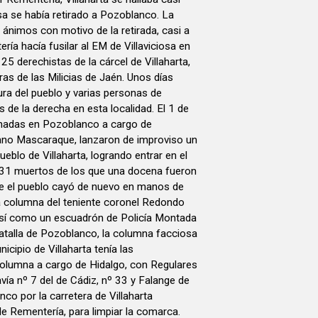
sa se había retirado a Pozoblanco. La
 ánimos con motivo de la retirada, casi a
ía hacía fusilar al EM de Villaviciosa en
25 derechistas de la cárcel de Villaharta,
ras de las Milicias de Jaén. Unos días
ura del pueblo y varias personas de
s de la derecha en esta localidad. El 1 de
onadas en Pozoblanco a cargo de
ano Mascaraque, lanzaron de improviso un
ueblo de Villaharta, logrando entrar en el
s 31 muertos de los que una docena fueron
de el pueblo cayó de nuevo en manos de
a columna del teniente coronel Redondo
sí como un escuadrón de Policía Montada
Batalla de Pozoblanco, la columna facciosa
cipio de Villaharta tenía las
columna a cargo de Hidalgo, con Regulares
ía nº 7 del de Cádiz, nº 33 y Falange de
o por la carretera de Villaharta
e Rementería, para limpiar la comarca.