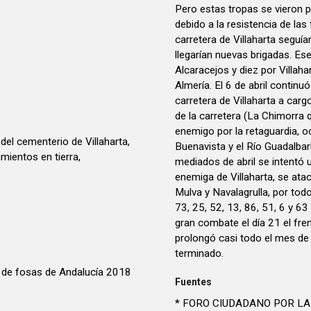
Pero estas tropas se vieron pa
debido a la resistencia de las
carretera de Villaharta seguí
llegarían nuevas brigadas. Es
Alcaracejos y diez por Villaha
Almería. El 6 de abril continu
carretera de Villaharta a carg
de la carretera (La Chimorra 
enemigo por la retaguardia, oc
del cementerio de Villaharta,
Buenavista y el Río Guadalbarb
mientos en tierra,
mediados de abril se intentó 
enemiga de Villaharta, se ata
Mulva y Navalagrulla, por todo
73, 25, 52, 13, 86, 51, 6 y 63
gran combate el día 21 el fren
prolongó casi todo el mes de
terminado.
 de fosas de Andalucía 2018
Fuentes
* FORO CIUDADANO POR L