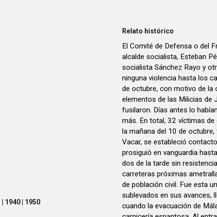
Relato histórico
El Comité de Defensa o del Fr
alcalde socialista, Esteban Pé
socialista Sánchez Rayo y otr
ninguna violencia hasta los 
de octubre, con motivo de la 
elementos de las Milicias de
fusilaron. Días antes lo había
más. En total, 32 víctimas de
la mañana del 10 de octubre, 
Vacar, se estableció contact
prosiguió en vanguardia hasta 
dos de la tarde sin resistenci
carreteras próximas ametral
de población civil. Fue esta un
sublevados en sus avances, ll
| 1940 | 1950
cuando la evacuación de Mála
carnicería espantosa. Al entra