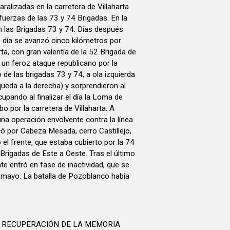
ralizadas en la carretera de Villaharta
 fuerzas de las 73 y 74 Brigadas. En la
an las Brigadas 73 y 74. Días después
e día se avanzó cinco kilómetros por
rta, con gran valentía de la 52 Brigada de
ó un feroz ataque republicano por la
o de las brigadas 73 y 74, a ola izquierda
queda a la derecha) y sorprendieron al
upando al finalizar el día la Loma de
o por la carretera de Villaharta. A
una operación envolvente contra la línea
có por Cabeza Mesada, cerro Castillejo,
 el frente, que estaba cubierto por la 74
 Brigadas de Este a Oeste. Tras el último
te entró en fase de inactividad, que se
 mayo. La batalla de Pozoblanco había
A RECUPERACIÓN DE LA MEMORIA