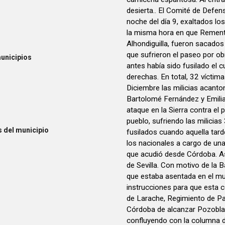
desierta.. El Comité de Defen
noche del día 9, exaltados los
la misma hora en que Rementer
Alhondiguilla, fueron sacados 
que sufrieron el paseo por ob
unicipios
antes había sido fusilado el c
derechas. En total, 32 víctima
Diciembre las milicias acant
Bartolomé Fernández y Emili
ataque en la Sierra contra el p
pueblo, sufriendo las milicia
 del municipio
fusilados cuando aquella tar
los nacionales a cargo de un
que acudió desde Córdoba. A
de Sevilla. Con motivo de la 
que estaba asentada en el muni
instrucciones para que esta 
de Larache, Regimiento de Pav
Córdoba de alcanzar Pozoblanc
confluyendo con la columna d