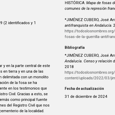
HISTÓRICA:
Mapa de fosas de
comunes de la represión fran
*JIMÉNEZ CUBERO, José Ant
 (2 identificados y 1
antifranquista en Andalucía
.
https://todoslosnombres.or
fosas-de-la-guerrilla-antifran
Bibliografía
*JIMÉNEZ CUBERO, José Ant
Andalucía. Censo y relación d
 y en la parte central de este
2018
 en tierra y en una de las
https://todoslosnombres.org
n delimitada con un monolito
content/uploads/2022/03/ji
zación de la fosa se ha
ente en los testimonios que
Fecha de actualización
stro Civil. Gracias a esto, se
31 de diciembre de 2024
demás como principal fuente
es del Registro Civil que nos
ementerio de la localidad.