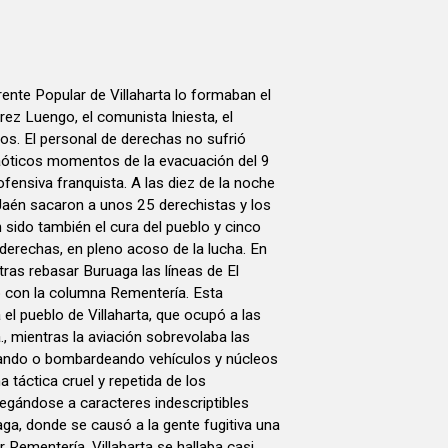
ente Popular de Villaharta lo formaban el
rez Luengo, el comunista Iniesta, el
os. El personal de derechas no sufrió
caóticos momentos de la evacuación del 9
ofensiva franquista. A las diez de la noche
 Jaén sacaron a unos 25 derechistas y los
n sido también el cura del pueblo y cinco
 derechas, en pleno acoso de la lucha. En
tras rebasar Buruaga las líneas de El
o con la columna Rementería. Esta
el pueblo de Villaharta, que ocupó a las
a., mientras la aviación sobrevolaba las
lando o bombardeando vehículos y núcleos
a táctica cruel y repetida de los
egándose a caracteres indescriptibles
ga, donde se causó a la gente fugitiva una
r Rementería, Villaharta se hallaba casi