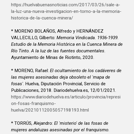
https://huelvabuenasnoticias.com/2017/03/26/sale-a-
la-luz-una-nueva-investigacion-en-torno-a-la-memoria-
historica-de-la-cuenca-minera/
* MORENO BOLAÑOS, Alfredo y HERNÁNDEZ
VALLECILLO, Gilberto:
Memoria Vindicada. 1936-1939.
Estudio de la Memoria Histórica en la Cuenca Minera de
Río Tinto. A la luz de las fuentes documentales
.
Ayuntamiento de Minas de Riotinto, 2020.
* MORENO, Rafael:
El ocultamiento de los cadáveres de
las mujeres asesinadas deja obsoleto el 'mapa de
fosas'
. Huelva, Diputación Provincial, Servicio de
Publicaciones, 2018. Diariodehuelva.es, 12/01/2021.
https://www.diariodehuelva.es/articulo/provincia/represi
on-fosas-franquismo-
huelva/20210112005057198193.html
* TORRÚS, Alejandro:
El 'misterio' de las fosas de
mujeres andaluzas asesinadas por el franquismo
.