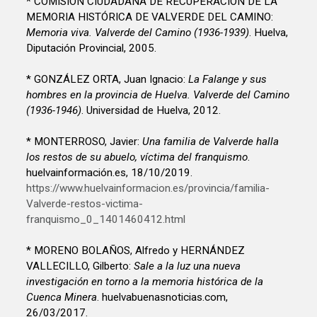
* COMISIÓN CIUDADANA DE RECUPERACIÓN DE LA
MEMORIA HISTÓRICA DE VALVERDE DEL CAMINO:
Memoria viva. Valverde del Camino (1936-1939)
. Huelva,
Diputación Provincial, 2005.
* GONZÁLEZ ORTA, Juan Ignacio:
La Falange y sus
hombres en la provincia de Huelva. Valverde del Camino
(1936-1946)
. Universidad de Huelva, 2012.
* MONTERROSO, Javier:
Una familia de Valverde halla
los restos de su abuelo, víctima del franquismo
.
huelvainformación.es, 18/10/2019.
https://www.huelvainformacion.es/provincia/familia-
Valverde-restos-victima-
franquismo_0_1401460412.html
* MORENO BOLAÑOS, Alfredo y HERNÁNDEZ
VALLECILLO, Gilberto:
Sale a la luz una nueva
investigación en torno a la memoria histórica de la
Cuenca Minera
. huelvabuenasnoticias.com,
26/03/2017.