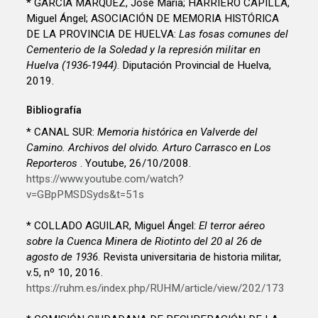
* GARCÍA MÁRQUEZ, José María; HARRIERO CAPILLA,
Miguel Ángel; ASOCIACIÓN DE MEMORIA HISTÓRICA
DE LA PROVINCIA DE HUELVA:
Las fosas comunes del
Cementerio de la Soledad y la represión militar en
Huelva (1936-1944)
. Diputación Provincial de Huelva,
2019.
Bibliografía
* CANAL SUR:
Memoria histórica en Valverde del
Camino. Archivos del olvido. Arturo Carrasco en Los
Reporteros
. Youtube, 26/10/2008.
https://www.youtube.com/watch?
v=GBpPMSDSyds&t=51s
* COLLADO AGUILAR, Miguel Ángel:
El terror aéreo
sobre la Cuenca Minera de Riotinto del 20 al 26 de
agosto de 1936
. Revista universitaria de historia militar,
v.5, nº 10, 2016.
https://ruhm.es/index.php/RUHM/article/view/202/173