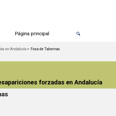
Página principal
das en Andalucía
>
Fosa de Tabernas
desapariciones forzadas en Andalucía
nas