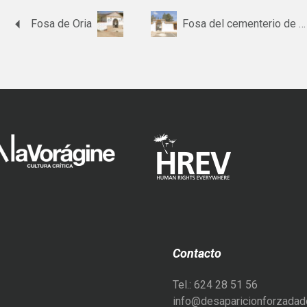
Fosa de Oria
Fosa del cementerio de Vélez Rubio
Contacto
Tel.: 624 28 51 56
info@desaparicionforzadade