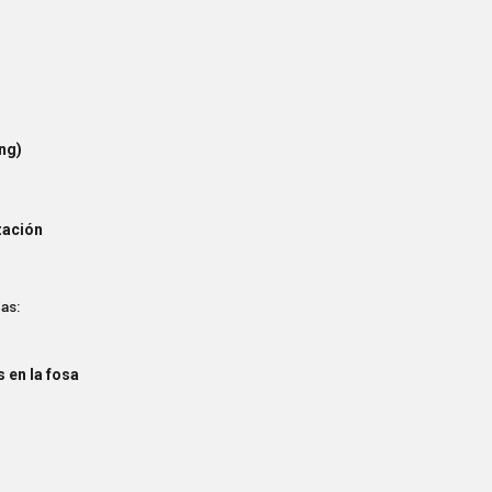
ng)
zación
as:
 en la fosa