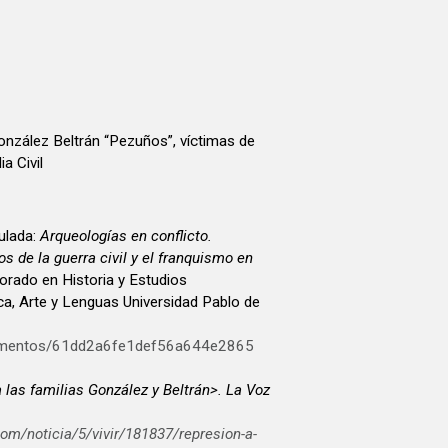
 González Beltrán “Pezuños”, víctimas de
a Civil
lada:
Arqueologías en conflicto.
 de la guerra civil y el franquismo en
orado en Historia y Estudios
a, Arte y Lenguas Universidad Pablo de
ocumentos/61dd2a6fe1def56a644e2865
 las familias González y Beltrán>. La Voz
om/noticia/5/vivir/181837/represion-a-