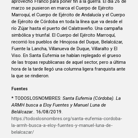
aprovechó Franco para poner fin a la guerra. El día 26 de
marzo se pusieron en marca el Cuerpo de Ejército
Marroquí, el Cuerpo de Ejército de Andalucía y el Cuerpo
de Ejército de Córdoba en toda la línea que va desde el
río Zújar hasta el puerto del Calatraveño. Una campaña
simbólica y triunfal. El Cuerpo del Ejército Marroquí,
recorrió los pueblos de Hinojosa del Duque, Belalcázar,
Fuente la Lancha, Villanueva de Duque, Villaralto y El
Viso. En Santa Eufemia se habían replegado el grueso
de las tropas republicanas de aquel sector, pero a última
hora de la tarde llegó una columna ligera franquista ante
la que se rindieron.
Fuentes
* TODOSLOSNOMBRES:
Santa Eufemia (Córdoba). La
ARMH busca a Eloy Fuentes y Manuel Luna de
Belálcazar.
. 16/08/2019.
https://todoslosnombres.org/santa-eufemia-cordoba-
la-armh-busca-a-eloy-fuentes-y-manuel-luna-de-
belalcazar/