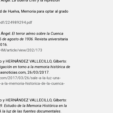
 Ángel:
La Guerra Civil y la represión
ad de Huelva, Memoria para optar al grado
/pdf/224989294.pdf
 Ángel:
El terror aéreo sobre la Cuenca
26 de agosto de 1936
. Revista universitaria
 2016.
UHM/article/view/202/173
 y HERNÁNDEZ VALLECILLO, Gilberto:
tigación en torno a la memoria histórica de
nasnoticias.com, 26/03/2017.
s.com/2017/03/26/sale-a-la-luz-una-
-a-la-memoria-historica-de-la-cuenca-
 y HERNÁNDEZ VALLECILLO, Gilberto:
. Estudio de la Memoria Histórica en la
A la luz de las fuentes documentales
.