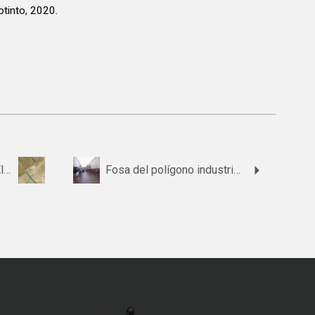
tinto, 2020.
Fosa del cementerio de El Viso del Alcor
Fosa del polígono industrial La Colada