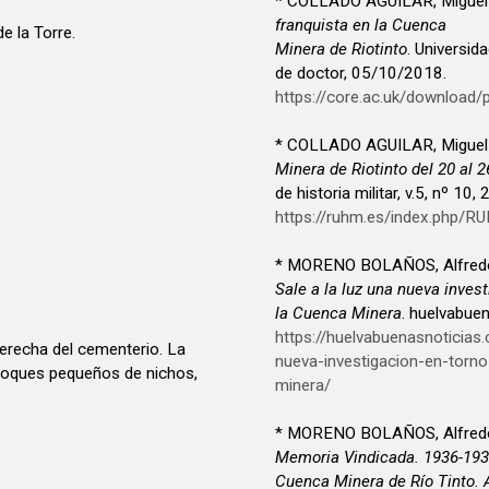
* COLLADO AGUILAR, Miguel
franquista en la Cuenca
e la Torre.
Minera de Riotinto
. Universid
de doctor, 05/10/2018.
https://core.ac.uk/download
* COLLADO AGUILAR, Miguel
Minera de Riotinto del 20 al 
de historia militar, v.5, nº 10,
https://ruhm.es/index.php/R
* MORENO BOLAÑOS, Alfredo
Sale a la luz una nueva inves
la Cuenca Minera
. huelvabue
https://huelvabuenasnoticia
 derecha del cementerio. La
nueva-investigacion-en-torno
 bloques pequeños de nichos,
minera/
* MORENO BOLAÑOS, Alfredo
Memoria Vindicada. 1936-1939
Cuenca Minera de Río Tinto. 