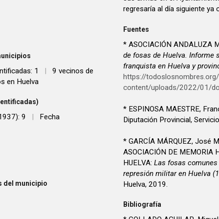
regresaría al día siguiente ya 
Fuentes
* ASOCIACIÓN ANDALUZA M
de fosas de Huelva. Informe 
unicipios
franquista en Huelva y provin
ntificadas: 1
|
9 vecinos de
https://todoslosnombres.org
os en Huelva
content/uploads/2022/01/d
entificadas)
* ESPINOSA MAESTRE, Fran
1937): 9
|
Fecha
Diputación Provincial, Servici
* GARCÍA MÁRQUEZ, José Ma
ASOCIACIÓN DE MEMORIA H
HUELVA:
Las fosas comunes d
represión militar en Huelva (
 del municipio
Huelva, 2019.
Bibliografía