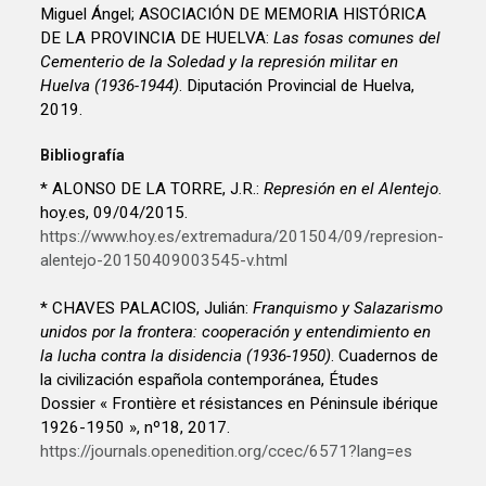
Miguel Ángel; ASOCIACIÓN DE MEMORIA HISTÓRICA
DE LA PROVINCIA DE HUELVA:
Las fosas comunes del
Cementerio de la Soledad y la represión militar en
Huelva (1936-1944)
. Diputación Provincial de Huelva,
2019.
Bibliografía
* ALONSO DE LA TORRE, J.R.:
Represión en el Alentejo
.
hoy.es, 09/04/2015.
https://www.hoy.es/extremadura/201504/09/represion-
alentejo-20150409003545-v.html
* CHAVES PALACIOS, Julián:
Franquismo y Salazarismo
unidos por la frontera: cooperación y entendimiento en
la lucha contra la disidencia (1936-1950)
. Cuadernos de
la civilización española contemporánea, Études
Dossier « Frontière et résistances en Péninsule ibérique
1926-1950 », nº18, 2017.
https://journals.openedition.org/ccec/6571?lang=es