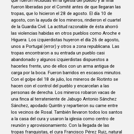
que fueron recluidas en la iglesia del pueblo y al final
fueron liberadas por el Comité antes de que llegaran las
tropas, que lo hicieron el 28 de agosto. El día 10 de
agosto, con la ayuda de los mineros, rindieron el cuartel
de la Guardia Civil. La actitud razonable de ésta ahorró
las violencias habidas en otros pueblos como Aroche e
Higuera. Los izquierdistas huyeron el día 26 de agosto,
unos a Portugal (error) y otros a zona republicana. Las
tropas encontraron a su entrada un pueblo casi
abandonado y algunos izquierdistas dispuestos a
hacerles frente, uno de ellos con un arma antigua de
carga por la boca. Fueron barridos en escasos minutos.
Con el golpe del 18 de julio, los mineros de Riotinto se
hacen con el control del pueblo y encarcelan a las
personas de derecha. Los mineros robaron vacas de
una finca al terrateniente de Jabugo Antonio Sánchez
Sánchez, apodado Quintín y repartieron su carne entre
los vecinos de Rosal. También llevaron todos los santos
a la casa del cura y usaron la iglesia como centro de
reunión y aprovisionamiento. Con la llegada de las
tropas franquistas, el cura Francisco Pérez Ruiz, natural