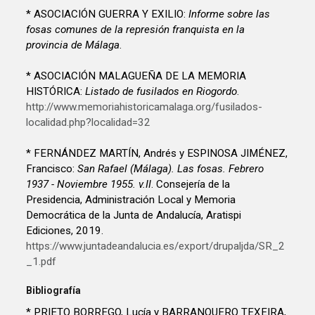
* ASOCIACIÓN GUERRA Y EXILIO:
Informe sobre las
fosas comunes de la represión franquista en la
provincia de Málaga
.
* ASOCIACIÓN MALAGUEÑA DE LA MEMORIA
HISTÓRICA:
Listado de fusilados en Riogordo
.
http://www.memoriahistoricamalaga.org/fusilados-
localidad.php?localidad=32
* FERNÁNDEZ MARTÍN, Andrés y ESPINOSA JIMÉNEZ,
Francisco:
San Rafael (Málaga). Las fosas. Febrero
1937 - Noviembre 1955. v.II
. Consejería de la
Presidencia, Administración Local y Memoria
Democrática de la Junta de Andalucía, Aratispi
Ediciones, 2019.
https://www.juntadeandalucia.es/export/drupaljda/SR_2
_1.pdf
Bibliografía
* PRIETO BORREGO, Lucía y BARRANQUERO TEXEIRA,