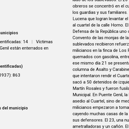
obreros se concentró en el c
los guardias y sus familiares
Lucena que logran levantar el 
al cuartel de la calle Horno.
Defensa de la República uno c
unicipios
Convento de las monjas de la
entificadas: 14
|
Víctimas
sublevados recibieron refuer
Genil están enterrados en
milicianos en la finca de Los
quemados con gasolina, entre 
ese mismo día 21 se presenta
entificadas)
columna de Asalto y Carabin
 1937): 863
que intentaron rendir el Cuarte
sacó a 50 detenidos de izquie
Martín Rosales y fueron fusi
Municipal. En Puente Genil, la
asedio al Cuartel, sino de me
milicianos empezaron a tomar 
 del municipio
cayendo muchas casas de la 
sus defensores. El 23, una 
ametralladoras y un cañón. El 