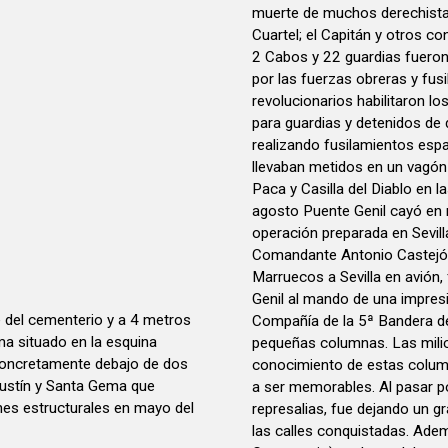
muerte de muchos derechistas
Cuartel; el Capitán y otros co
2 Cabos y 22 guardias fueron 
por las fuerzas obreras y fu
revolucionarios habilitaron l
para guardias y detenidos de 
realizando fusilamientos espa
llevaban metidos en un vagón
Paca y Casilla del Diablo en l
agosto Puente Genil cayó en 
operación preparada en Sevilla
Comandante Antonio Castejón
Marruecos a Sevilla en avión,
Genil al mando de una impre
 del cementerio y a 4 metros
Compañía de la 5ª Bandera de
ima situado en la esquina
pequeñas columnas. Las milici
concretamente debajo de dos
conocimiento de estas column
ustín y Santa Gema que
a ser memorables. Al pasar p
es estructurales en mayo del
represalias, fue dejando un 
las calles conquistadas. Adem