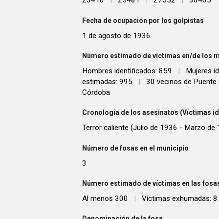
23410
|
25481
|
27552
|
30465
Fecha de ocupación por los golpistas
1 de agosto de 1936
Número estimado de víctimas en/de los m
Hombres identificados: 859
|
Mujeres id
estimadas: 995
|
30 vecinos de Puente 
Córdoba
Cronología de los asesinatos (Víctimas id
Terror caliente (Julio de 1936 - Marzo de
Número de fosas en el municipio
3
Número estimado de víctimas en las fosas
Al menos 300
|
Víctimas exhumadas: 8
Denominación de la fosa