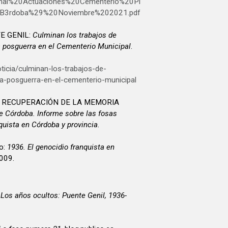
inal%20Actuaciones%20Cementerio%20Pi
B3rdoba%29%20Noviembre%202021.pdf
E GENIL:
Culminan los trabajos de
 posguerra en el Cementerio Municipal
.
ticia/culminan-los-trabajos-de-
a-posguerra-en-el-cementerio-municipal
A RECUPERACIÓN DE LA MEMORIA
 Córdoba. Informe sobre las fosas
quista en Córdoba y provincia
.
o:
1936. El genocidio franquista en
2009.
:
Los años ocultos: Puente Genil, 1936-