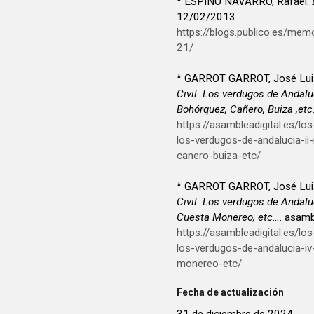
* ESPINO NAVARRO, Rafael:
12/02/2013.
https://blogs.publico.es/me
21/
* GARROT GARROT, José Lui
Civil. Los verdugos de Andalu
Bohórquez, Cañero, Buiza ,et
https://asambleadigital.es/lo
los-verdugos-de-andalucia-i
canero-buiza-etc/
* GARROT GARROT, José Lui
Civil. Los verdugos de Andalu
Cuesta Monereo, etc…
. asamb
https://asambleadigital.es/lo
los-verdugos-de-andalucia-iv
monereo-etc/
Fecha de actualización