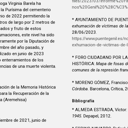
files/2023/03/Informe%20F
oga Virginia Barela ha
nos%20Genil%20%28C%C3%
 la Purísima del cementerio
unio de 2022 permitiendo la
* AYUNTAMIENTO DE PUENT
ros de largo por 2 metros de
exhumación de víctimas de la
iados y fruto de estos
28/06/2023.
humaciones, este nivel ha sido
https://www.puentegenil.es/no
gramente por la Diputación de
exhumacion-de-victimas-de-l
embre del año pasado, y
lizado en junio de 2023
* FORO CIUDADANO POR L
o enterramientos de los
HISTÓRICA:
Mapa de fosas de
encias de una muerte violenta.
comunes de la represión fran
* MORENO GÓMEZ, Francisc
ación de la Memoria Histórica
Córdoba
. Barcelona, Crítica, 
para la Recuperación de la
ra (Aremehisa)
Bibliografía
* ALMEDA ESTRADA, Víctor
1945
. Depapel, 2012.
 de 2021, junio de