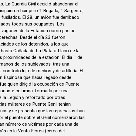
. La Guardia Civil decidió abandonar el
nsiguieron huir pero 1 Brigada, 1 Sargento,
fusilados. El 28, un avión fue derribado
silados todos sus ocupantes. Los
os vagones de la Estación como prisión
derechas. Desde el día 23 fueron
ciados de los detenidos, a los que
 hasta Cañada de La Plata o Llano de la
as proximidades de la estación. El día 1 de
manos de los sublevados, tras una
 con todo lujo de medios y de artillería. El
 Espinosa que había llegado desde
 fue quien dirigió la ocupación de Puente
sionante columna, formada por una
 la Legión y reforzado por otras
as militares de Puente Genil tenían
as y se presentía que las represalias iban
or el puente sobre el Genil comenzaron las
gran número de víctimas por cada una de
ás en la Venta Flores (cerca del