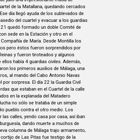
uartel de la Matallana, quedando cercados
. Ese día llegó ayuda de los sublevados de
asedio del cuartel y evacuar a los guardias
 El 21 quedó formado un doble Comité de
on sede en la Estación y otro en el
 Compañía de María. Desde Montilla los
zos pero éstos fueron sorprendidos por
 Reinas y fueron tiroteados y algunos
ellos había 4 guardias civiles. Además,
ron los primeros auxilios de Málaga, una
eros, al mando del Cabo Antonio Navas
l por sorpresa. El día 22 la Guardia Civil
rdas que estaban en el Cuartel de la calle
lados en la explanada del Matadero
 lucha no sólo se trataba de un simple
dio pueblo contra el otro medio. Los
las calles, yendo casa por casa, así iban
burguesía, dando muerte a muchos de
nueva columna de Málaga trajo armamento,
cortijo de Las Pitas fue testigo de la