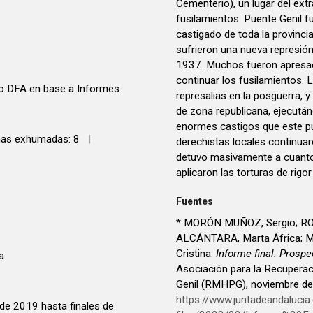
Cementerio), un lugar del ext
fusilamientos. Puente Genil fu
castigado de toda la provinci
sufrieron una nueva represió
1937. Muchos fueron apresa
continuar los fusilamientos. 
po DFA en base a Informes
represalias en la posguerra, 
de zona republicana, ejecutá
enormes castigos que este pu
mas exhumadas: 8
|
derechistas locales continuar
detuvo masivamente a cuantos
aplicaron las torturas de rigo
Fuentes
* MORÓN MUÑOZ, Sergio; RO
ALCÁNTARA, Marta África;
Cristina:
Informe final. Prosp
a
Asociación para la Recuperac
Genil (RMHPG), noviembre de
https://www.juntadeandalucia.e
sde 2019 hasta finales de