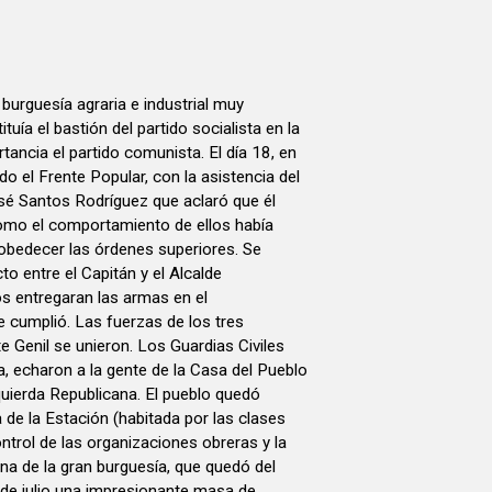
burguesía agraria e industrial muy
tuía el bastión del partido socialista en la
rtancia el partido comunista. El día 18, en
o el Frente Popular, con la asistencia del
José Santos Rodríguez que aclaró que él
omo el comportamiento de ellos había
 obedecer las órdenes superiores. Se
o entre el Capitán y el Alcalde
s entregaran las armas en el
 cumplió. Las fuerzas de los tres
e Genil se unieron. Los Guardias Civiles
a, echaron a la gente de la Casa del Pueblo
quierda Republicana. El pueblo quedó
na de la Estación (habitada por las clases
trol de las organizaciones obreras y la
ona de la gran burguesía, que quedó del
 de julio una impresionante masa de