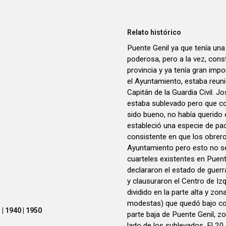
Relato histórico
Puente Genil ya que tenía una 
poderosa, pero a la vez, consti
provincia y ya tenía gran impo
el Ayuntamiento, estaba reunid
Capitán de la Guardia Civil. 
estaba sublevado pero que c
sido bueno, no había querido
estableció una especie de pact
consistente en que los obrero
Ayuntamiento pero esto no se
cuarteles existentes en Puent
declararon el estado de guerr
y clausuraron el Centro de Iz
dividido en la parte alta y zo
modestas) que quedó bajo con
| 1940 | 1950
parte baja de Puente Genil, z
lado de los sublevados. El 20