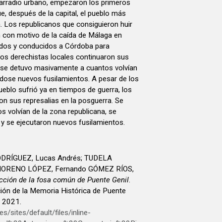
rarradio urbano, empezaron los primeros
e, después de la capital, el pueblo más
a. Los republicanos que consiguieron huir
n con motivo de la caída de Málaga en
dos y conducidos a Córdoba para
Los derechistas locales continuaron sus
y se detuvo masivamente a cuantos volvían
ndose nuevos fusilamientos. A pesar de los
eblo sufrió ya en tiempos de guerra, los
on sus represalias en la posguerra. Se
 volvían de la zona republicana, se
r y se ejecutaron nuevos fusilamientos.
DRÍGUEZ, Lucas Andrés; TUDELA
 MORENO LÓPEZ, Fernando GÓMEZ RÍOS,
ección de la fosa común de Puente Genil
.
ión de la Memoria Histórica de Puente
 2021.
s/sites/default/files/inline-