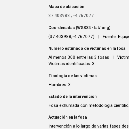
Mapa de ubicación
37.403988
,
-4.767077
Coordenadas (WGS84 - lat/long)
(37.403988,-4.767077)
|
Fuente: Equi
Número estimado de víctimas en la fosa
Al menos 300 entre las 3 fosas
|
Vícti
Víctimas identificadas: 3
Tipología de las víctimas
Hombres: 3
Estado de la intervención
Fosa exhumada con metodología científic
Actuación en la fosa
Intervención a lo largo de varias fases de