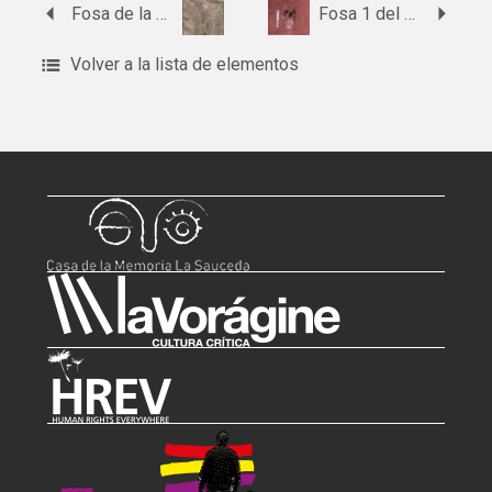
Fosa de la finca Huerto del Loco
Fosa 1 del cementerio de Minas de Riotinto
Volver a la lista de elementos