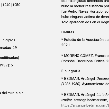
dos falangistas detenidos ant
| 1940 | 1950
hubo la menor resistencia por 
fue Pedro Navas Hurtado, soci
hubo ninguna víctima de derec
solo aparecen dos en el Regis
Fuentes
* Estudio de la Asociación pa
unicipios
2021.
imadas: 29
* MORENO GÓMEZ, Francisc
entificadas)
Córdoba
. Barcelona, Crítica, 
1937): 5
Bibliografía
* BEDMAR, Arcángel:
Desapar
(1936-1950)
. Ayuntamiento d
 del municipio
* BEDMAR, Arcángel:
Listado
Iznájar
. arcangelbedmar.com
https://arcangelbedmar.com/t