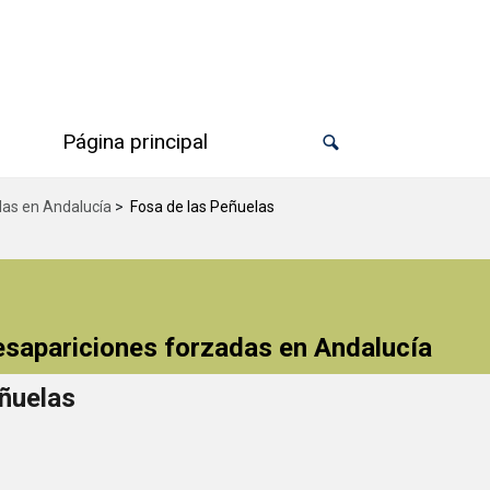
Página principal
das en Andalucía
>
Fosa de las Peñuelas
desapariciones forzadas en Andalucía
ñuelas