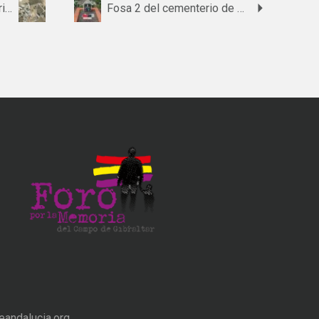
Fosa del Polígono Industrial de Encinas Reales
Fosa 2 del cementerio de Medina Sidonia
andalucia.org