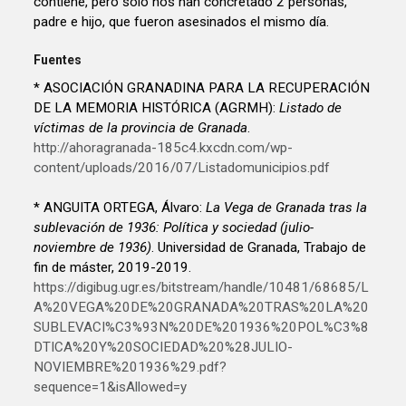
contiene, pero sólo nos han concretado 2 personas,
padre e hijo, que fueron asesinados el mismo día.
Fuentes
* ASOCIACIÓN GRANADINA PARA LA RECUPERACIÓN
DE LA MEMORIA HISTÓRICA (AGRMH):
Listado de
víctimas de la provincia de Granada
.
http://ahoragranada-185c4.kxcdn.com/wp-
content/uploads/2016/07/Listadomunicipios.pdf
* ANGUITA ORTEGA, Álvaro:
La Vega de Granada tras la
sublevación de 1936: Política y sociedad (julio-
noviembre de 1936)
. Universidad de Granada, Trabajo de
fin de máster, 2019-2019.
https://digibug.ugr.es/bitstream/handle/10481/68685/L
A%20VEGA%20DE%20GRANADA%20TRAS%20LA%20
SUBLEVACI%C3%93N%20DE%201936%20POL%C3%8
DTICA%20Y%20SOCIEDAD%20%28JULIO-
NOVIEMBRE%201936%29.pdf?
sequence=1&isAllowed=y