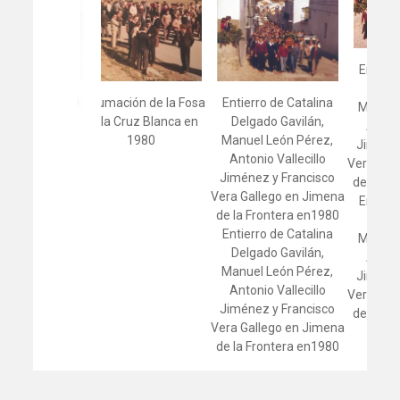
Entierr
Delga
Exhumación de la Fosa
Entierro de Catalina
Manuel
de la Cruz Blanca en
Delgado Gavilán,
Antoni
1980
Manuel León Pérez,
Jiménez
Antonio Vallecillo
Vera Gal
Jiménez y Francisco
de la Fr
Vera Gallego en Jimena
Entierr
de la Frontera en1980
Delga
Entierro de Catalina
Manuel
Delgado Gavilán,
Antoni
Manuel León Pérez,
Jiménez
Antonio Vallecillo
Vera Gal
Jiménez y Francisco
de la Fr
Vera Gallego en Jimena
de la Frontera en1980