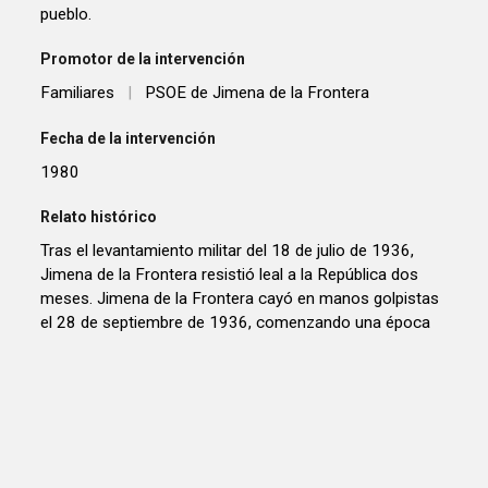
pueblo.
Promotor de la intervención
Familiares
|
PSOE de Jimena de la Frontera
Fecha de la intervención
1980
Relato histórico
Tras el levantamiento militar del 18 de julio de 1936,
Jimena de la Frontera resistió leal a la República dos
meses. Jimena de la Frontera cayó en manos golpistas
el 28 de septiembre de 1936, comenzando una época
de terror y represalias que duraría hasta la llegada de la
década de los cincuenta, en la que fueron fusilados los
últimos huidos- maquis . Las cuatro víctimas
exhumadas de la fosa que tratamos en este expediente
son: Catalina Delgado Gavilán La Bizcochera . Antonio
Vallecillo Jiménez. Manuel León Pérez. Francisco Vera