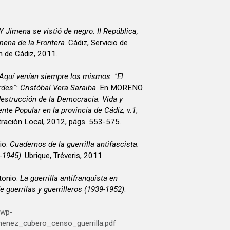
Y Jimena se vistió de negro. II República,
imena de la Frontera
. Cádiz, Servicio de
n de Cádiz, 2011.
Aquí venían siempre los mismos. "El
des": Cristóbal Vera Saraiba
. En MORENO
destrucción de la Democracia. Vida y
nte Popular en la provincia de Cádiz, v.1
,
tración Local, 2012, págs. 553-575.
io:
Cuadernos de la guerrilla antifascista.
9-1945)
. Ubrique, Tréveris, 2011.
onio:
La guerrilla antifranquista en
e guerrilas y guerrilleros (1939-1952)
.
/wp-
menez_cubero_censo_guerrilla.pdf