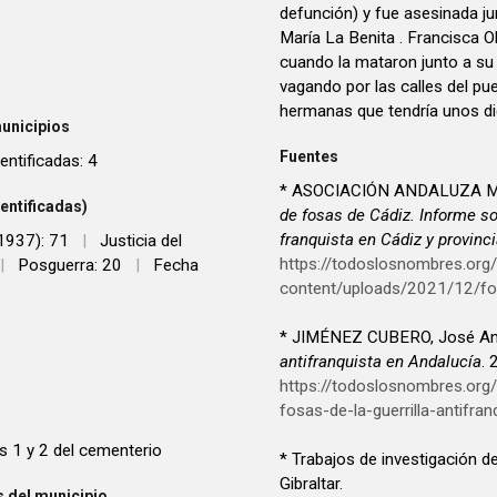
defunción) y fue asesinada j
María La Benita . Francisca 
cuando la mataron junto a su 
vagando por las calles del pue
hermanas que tendría unos d
unicipios
Fuentes
entificadas: 4
* ASOCIACIÓN ANDALUZA M
entificadas)
de fosas de Cádiz. Informe s
franquista en Cádiz y provinc
 1937): 71
|
Justicia del
https://todoslosnombres.org
|
Posguerra: 20
|
Fecha
content/uploads/2021/12/fo
* JIMÉNEZ CUBERO, José An
antifranquista en Andalucía
.
https://todoslosnombres.or
fosas-de-la-guerrilla-antifran
s 1 y 2 del cementerio
* Trabajos de investigación 
Gibraltar.
 del municipio