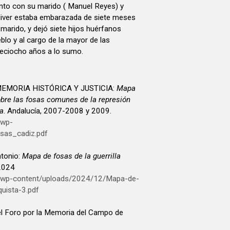
unto con su marido ( Manuel Reyes) y
Oliver estaba embarazada de siete meses
marido, y dejó siete hijos huérfanos
blo y al cargo de la mayor de las
ieciocho años a lo sumo.
EMORIA HISTÓRICA Y JUSTICIA:
Mapa
obre las fosas comunes de la represión
ia
. Andalucía, 2007-2008 y 2009.
/wp-
sas_cadiz.pdf
tonio:
Mapa de fosas de la guerrilla
 2024
g/wp-content/uploads/2024/12/Mapa-de-
quista-3.pdf
del Foro por la Memoria del Campo de