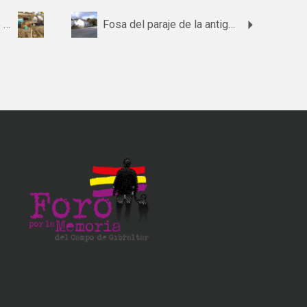
Fosa 1 del cementerio de Jimena de la Frontera
Fosa del paraje de la antigua casa de postas