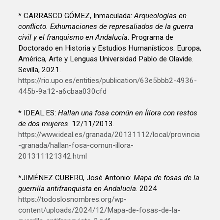
* CARRASCO GÓMEZ, Inmaculada:
Arqueologías en
conflicto. Exhumaciones de represaliados de la guerra
civil y el franquismo en Andalucía
. Programa de
Doctorado en Historia y Estudios Humanísticos: Europa,
América, Arte y Lenguas Universidad Pablo de Olavide.
Sevilla, 2021.
https://rio.upo.es/entities/publication/63e5bbb2-4936-
445b-9a12-a6cbaa030cfd
* IDEAL.ES:
Hallan una fosa común en Íllora con restos
de dos mujeres
. 12/11/2013.
https://www.ideal.es/granada/20131112/local/provincia
-granada/hallan-fosa-comun-illora-
201311121342.html
*JIMÉNEZ CUBERO, José Antonio:
Mapa de fosas de la
guerrilla antifranquista en Andalucía
. 2024
https://todoslosnombres.org/wp-
content/uploads/2024/12/Mapa-de-fosas-de-la-