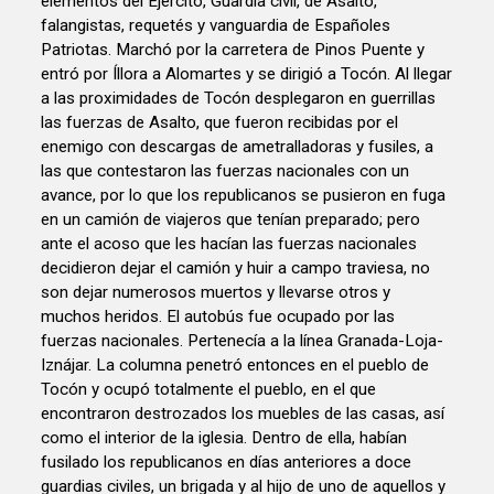
elementos del Ejército, Guardia civil, de Asalto,
falangistas, requetés y vanguardia de Españoles
Patriotas. Marchó por la carretera de Pinos Puente y
entró por Íllora a Alomartes y se dirigió a Tocón. Al llegar
a las proximidades de Tocón desplegaron en guerrillas
las fuerzas de Asalto, que fueron recibidas por el
enemigo con descargas de ametralladoras y fusiles, a
las que contestaron las fuerzas nacionales con un
avance, por lo que los republicanos se pusieron en fuga
en un camión de viajeros que tenían preparado; pero
ante el acoso que les hacían las fuerzas nacionales
decidieron dejar el camión y huir a campo traviesa, no
son dejar numerosos muertos y llevarse otros y
muchos heridos. El autobús fue ocupado por las
fuerzas nacionales. Pertenecía a la línea Granada-Loja-
Iznájar. La columna penetró entonces en el pueblo de
Tocón y ocupó totalmente el pueblo, en el que
encontraron destrozados los muebles de las casas, así
como el interior de la iglesia. Dentro de ella, habían
fusilado los republicanos en días anteriores a doce
guardias civiles, un brigada y al hijo de uno de aquellos y