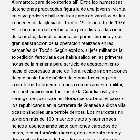
Alomartes, para depositarlos allí. Entre las numerosas
detenciones practicadas figura la de una joven sirvienta,
en cuyo poder se hallaron tres pares de zarcillos de las
imágenes de la iglesia de Tocón. 19 de agosto de 1936:
El Gobernador civil recibió a los periodistas a las once
de la noche, dándoles cuenta, en primer término y con
gran satisfacción de la operación realizada en las
cercanías de Tocón. Según explicó, el jefe militar de la
expedición ferroviaria que había salido en las primeras
horas de la mañana para servicio de abastecimiento
hacia el expresado anejo de Íllora, recibió informaciones
de que había fuerte núcleo de marxistas en aquella
zona. Inmediatamente organizó un movimiento militar,
en combinación con fuerzas de la Guardia civil y de
Falange, de guarnición en Íllora, que cortaron el paso a
los republicanos en la carretera de Granada a dicha villa,
ocasionándoles una terrible derrota. Los marxistas no
tuvieron más de 100 muertos vistos, y numerosos
heridos, abandonando siete camiones cargados de
carga, tres automóviles ligeros, dos ametralladoras y
doce mil cartuchos de fusil. En uno de los autos de