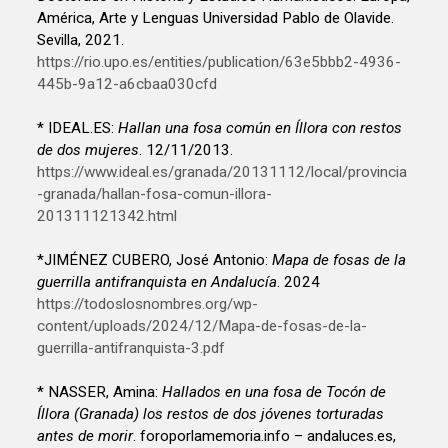
América, Arte y Lenguas Universidad Pablo de Olavide.
Sevilla, 2021.
https://rio.upo.es/entities/publication/63e5bbb2-4936-
445b-9a12-a6cbaa030cfd
* IDEAL.ES:
Hallan una fosa común en Íllora con restos
de dos mujeres
. 12/11/2013.
https://www.ideal.es/granada/20131112/local/provincia
-granada/hallan-fosa-comun-illora-
201311121342.html
*JIMÉNEZ CUBERO, José Antonio:
Mapa de fosas de la
guerrilla antifranquista en Andalucía
. 2024
https://todoslosnombres.org/wp-
content/uploads/2024/12/Mapa-de-fosas-de-la-
guerrilla-antifranquista-3.pdf
* NASSER, Amina:
Hallados en una fosa de Tocón de
Íllora (Granada) los restos de dos jóvenes torturadas
antes de morir
. foroporlamemoria.info – andaluces.es,