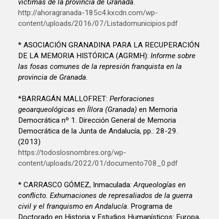
víctimas de la provincia de Granada
.
http://ahoragranada-185c4.kxcdn.com/wp-
content/uploads/2016/07/Listadomunicipios.pdf
* ASOCIACIÓN GRANADINA PARA LA RECUPERACIÓN
DE LA MEMORIA HISTÓRICA (AGRMH):
Informe sobre
las fosas comunes de la represión franquista en la
provincia de Granada
.
*BARRAGÁN MALLOFRET:
Perforaciones
geoarqueológicas en Íllora (Granada)
en Memoria
Democrática nº 1. Dirección General de Memoria
Democrática de la Junta de Andalucía, pp.: 28-29.
(2013)
https://todoslosnombres.org/wp-
content/uploads/2022/01/documento708_0.pdf
* CARRASCO GÓMEZ, Inmaculada:
Arqueologías en
conflicto. Exhumaciones de represaliados de la guerra
civil y el franquismo en Andalucía
. Programa de
Doctorado en Historia y Estudios Humanísticos: Europa,