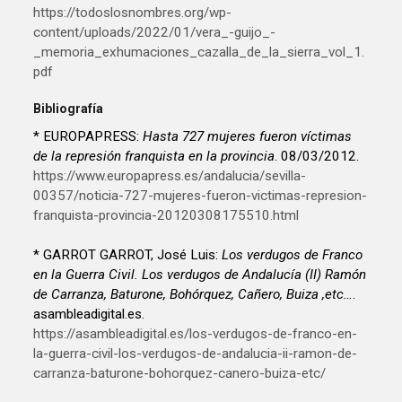
https://todoslosnombres.org/wp-
content/uploads/2022/01/vera_-guijo_-
_memoria_exhumaciones_cazalla_de_la_sierra_vol_1.
pdf
Bibliografía
* EUROPAPRESS:
Hasta 727 mujeres fueron víctimas
de la represión franquista en la provincia
. 08/03/2012.
https://www.europapress.es/andalucia/sevilla-
00357/noticia-727-mujeres-fueron-victimas-represion-
franquista-provincia-20120308175510.html
* GARROT GARROT, José Luis:
Los verdugos de Franco
en la Guerra Civil. Los verdugos de Andalucía (II) Ramón
de Carranza, Baturone, Bohórquez, Cañero, Buiza ,etc…
.
asambleadigital.es.
https://asambleadigital.es/los-verdugos-de-franco-en-
la-guerra-civil-los-verdugos-de-andalucia-ii-ramon-de-
carranza-baturone-bohorquez-canero-buiza-etc/