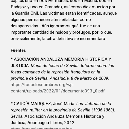
capital, uno en Dos Hermanas, dos en Madrid, dos en
Badajoz y uno en Granada), así como diez muertos por
la Guardia Civil. Las víctimas están identificadas, aunque
algunas permanecen aún señaladas como
desaparecidas . Aún ignoramos qué fue de una
importante cantidad de huidos y prófugos, por lo que,
previsiblemente, la cifra definitiva se incrementará .
Fuentes
* ASOCIACIÓN ANDALUZA MEMORIA HISTÓRICA Y
JUSTICIA:
Mapa de fosas de Sevilla. Informe sobre las
fosas comunes de la represión franquista en la
provincia de Sevilla. Andalucía, 8 de Marzo de 2009
.
https://todoslosnombres.org/wp-
content/uploads/2022/01/documento393_0.pdf
* GARCÍA MÁRQUEZ, José María:
Las víctimas de la
represión militar en la provincia de Sevilla (1936-1963)
.
Sevilla, Asociación Andaluza Memoria Histórica y
Justicia; Aconcagua Libros, 2012.
https://todoslosnombres.org/wp-