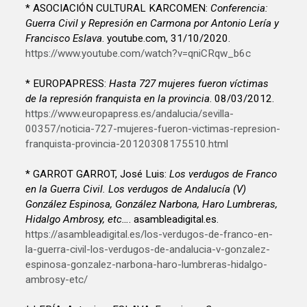
* ASOCIACIÓN CULTURAL KARCOMEN:
Conferencia:
Guerra Civil y Represión en Carmona por Antonio Lería y
Francisco Eslava
. youtube.com, 31/10/2020.
https://www.youtube.com/watch?v=qniCRqw_b6c
* EUROPAPRESS:
Hasta 727 mujeres fueron víctimas
de la represión franquista en la provincia
. 08/03/2012.
https://www.europapress.es/andalucia/sevilla-
00357/noticia-727-mujeres-fueron-victimas-represion-
franquista-provincia-20120308175510.html
* GARROT GARROT, José Luis:
Los verdugos de Franco
en la Guerra Civil. Los verdugos de Andalucía (V)
González Espinosa, González Narbona, Haro Lumbreras,
Hidalgo Ambrosy, etc…
. asambleadigital.es.
https://asambleadigital.es/los-verdugos-de-franco-en-
la-guerra-civil-los-verdugos-de-andalucia-v-gonzalez-
espinosa-gonzalez-narbona-haro-lumbreras-hidalgo-
ambrosy-etc/