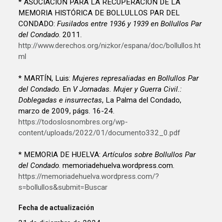
* ASOCIACIÓN PARA LA RECUPERACIÓN DE LA
MEMORIA HISTÓRICA DE BOLLULLOS PAR DEL
CONDADO:
Fusilados entre 1936 y 1939 en Bollullos Par
del Condado
. 2011.
http://www.derechos.org/nizkor/espana/doc/bollullos.ht
ml
* MARTÍN, Luis:
Mujeres represaliadas en Bollullos Par
del Condado
. En
V Jornadas. Mujer y Guerra Civil.:
Doblegadas e insurrectas
, La Palma del Condado,
marzo de 2009, págs. 16-24.
https://todoslosnombres.org/wp-
content/uploads/2022/01/documento332_0.pdf
* MEMORIA DE HUELVA:
Artículos sobre Bollullos Par
del Condado
. memoriadehuelva.wordpress.com.
https://memoriadehuelva.wordpress.com/?
s=bollullos&submit=Buscar
Fecha de actualización